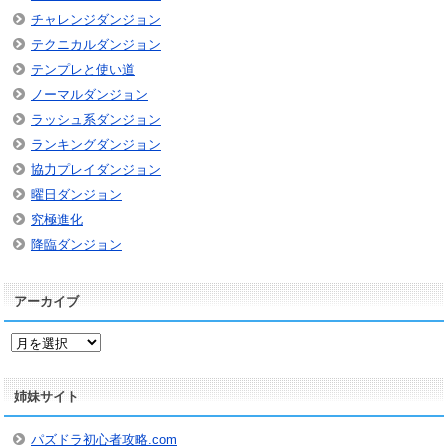
チャレンジダンジョン
テクニカルダンジョン
テンプレと使い道
ノーマルダンジョン
ラッシュ系ダンジョン
ランキングダンジョン
協力プレイダンジョン
曜日ダンジョン
究極進化
降臨ダンジョン
アーカイブ
ア
ー
カ
姉妹サイト
イ
ブ
パズドラ初心者攻略.com