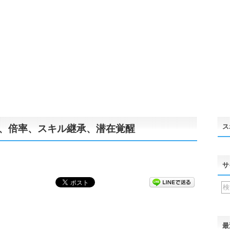
ス
、倍率、スキル継承、潜在覚醒
サ
最