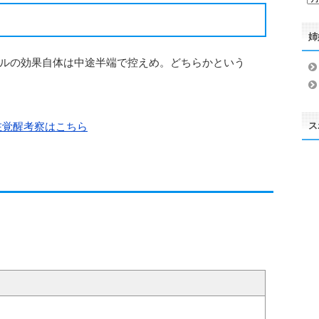
ー
カ
姉
イ
ブ
ルの効果自体は中途半端で控えめ。どちらかという
ス
在覚醒考察はこちら