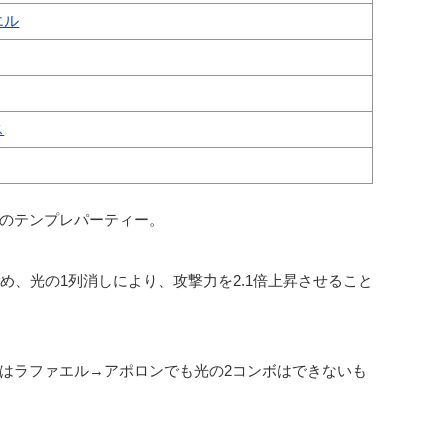
エル
ス
のテンプレパーティー。
め、光の1列消しにより、攻撃力を2.1倍上昇させること
はラファエル→アポロンでも光の2コンボはできないも