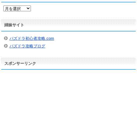
ア
ー
カ
姉妹サイト
イ
ブ
パズドラ初心者攻略.com
パズドラ攻略ブログ
スポンサーリンク