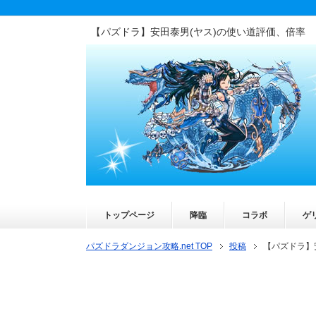
【パズドラ】安田泰男(ヤス)の使い道評価、倍率
トップページ
降臨
コラボ
ゲ
パズドラダンジョン攻略.net TOP
投稿
【パズドラ】