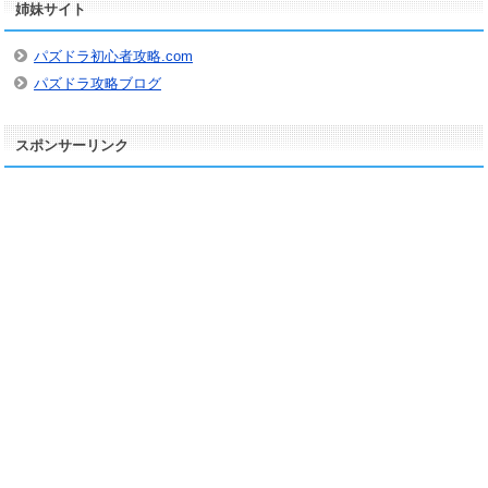
姉妹サイト
イ
ブ
パズドラ初心者攻略.com
パズドラ攻略ブログ
スポンサーリンク