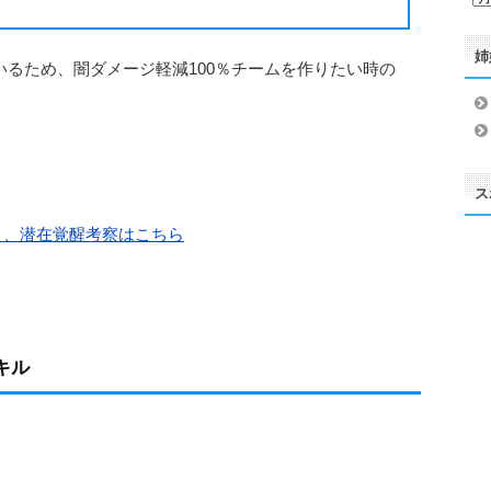
ー
カ
姉
イ
いるため、闇ダメージ軽減100％チームを作りたい時の
ブ
ス
 、潜在覚醒考察はこちら
キル