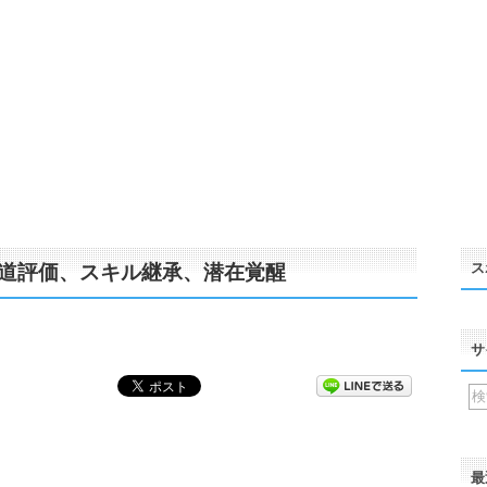
ス
道評価、スキル継承、潜在覚醒
サ
最