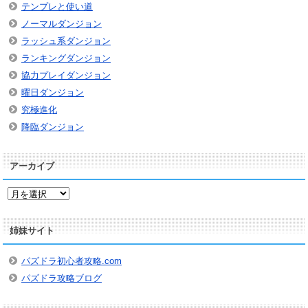
テンプレと使い道
ノーマルダンジョン
ラッシュ系ダンジョン
ランキングダンジョン
協力プレイダンジョン
曜日ダンジョン
究極進化
降臨ダンジョン
アーカイブ
ア
ー
カ
姉妹サイト
イ
ブ
パズドラ初心者攻略.com
パズドラ攻略ブログ