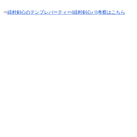
⇒
緋村剣心のテンプレパーティー(緋村剣心パ)考察はこちら