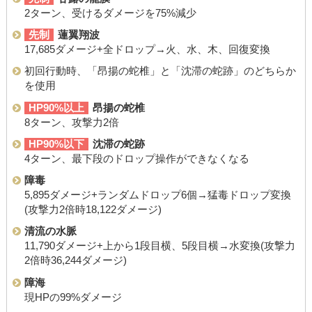
2ターン、受けるダメージを75%減少
先制
蓮翼翔波
17,685ダメージ+全ドロップ→火、水、木、回復変換
初回行動時、「昂揚の蛇椎」と「沈滞の蛇跡」のどちらか
を使用
HP90%以上
昂揚の蛇椎
8ターン、攻撃力2倍
HP90%以下
沈滞の蛇跡
4ターン、最下段のドロップ操作ができなくなる
障毒
5,895ダメージ+ランダムドロップ6個→猛毒ドロップ変換
(攻撃力2倍時18,122ダメージ)
清流の水脈
11,790ダメージ+上から1段目横、5段目横→水変換(攻撃力
2倍時36,244ダメージ)
障海
現HPの99%ダメージ