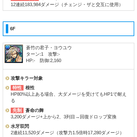
12連続183,984ダメージ（チェンジ・ザと交互に使用）
6F
蒼竹の君子・ヨウユウ
ターン:1 攻撃:-
HP:- 防御:2,160
攻撃キラー対象
特性
根性
HP80%以上ある場合、大ダメージを受けてもHP1で耐え
る
先制
蒼命の舞
3,200ダメージ+上から2、3列目→回復ドロップ変換
水牙双閃
2連続11,520ダメージ（攻撃力1.5倍時17,280ダメージ）