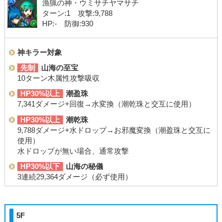
漁猟の神・ウミサチヤマサチ
ターン:1 攻撃:9,788
HP:- 防御:930
神キラー対象
先制
山海の至宝
10ターン木属性攻撃吸収
HP30%以上
潮盈珠
7,341ダメージ+回復→水変換（潮乾珠と交互に使用）
HP30%以上
潮乾珠
9,788ダメージ+水ドロップ→お邪魔変換（潮盈珠と交互に
使用）
水ドロップが無い場合、通常攻撃
HP30%以下
山海の秘儀
3連続29,364ダメージ（必ず使用）
5F