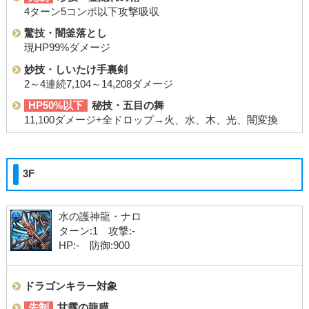
4ターン5コンボ以下攻撃吸収
驚技・闇釜落とし
現HP99%ダメージ
妙技・しいたけ手裏剣
2～4連続7,104～14,208ダメージ
HP50%以下
秘技・五目の舞
11,100ダメージ+全ドロップ→火、水、木、光、闇変換
3F
水の護神龍・ナロ
ターン:1 攻撃:-
HP:- 防御:900
ドラゴンキラー対象
先制
甘露の龍膜