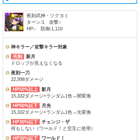
夜刻武神・ツクヨミ
ターン:1 攻撃:-
HP:- 防御:1,110
神キラー／攻撃キラー対象
先制
新月
ドロップが見えなくなる
夜刻一刀
22,998ダメージ
HP50%以上
影月
15,332ダメージ+ランダム1色→闇変換
HP50%以下
月光
15,332ダメージ+ランダム1色→光変換
HP30%以下
チェンジ・ザ
何もしない（ワールド！と交互に使用）
HP30%以下
ワールド！