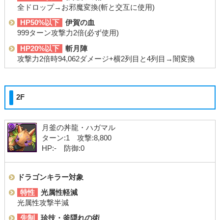
全ドロップ→お邪魔変換(斬と交互に使用)
HP50%以下
伊賀の血
999ターン攻撃力2倍(必ず使用)
HP20%以下
斬月陣
攻撃力2倍時94,062ダメージ+横2列目と4列目→闇変換
2F
月釜の丼龍・ハガマル
ターン:1 攻撃:8,800
HP:- 防御:0
ドラゴンキラー対象
特性
光属性軽減
光属性攻撃半減
先制
珍技・釜隠れの術