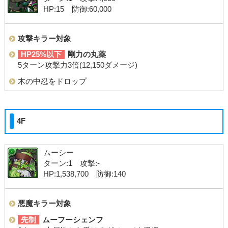
HP:15 防御:60,000
攻撃キラー対象
HP25%以下
剛力の丸薬
5ターン攻撃力3倍(12,150ダメージ)
木の中忍をドロップ
4F
ムーシー
ターン:1 攻撃:-
HP:1,538,700 防御:140
悪魔キラー対象
先制
ムーフーシェンフ