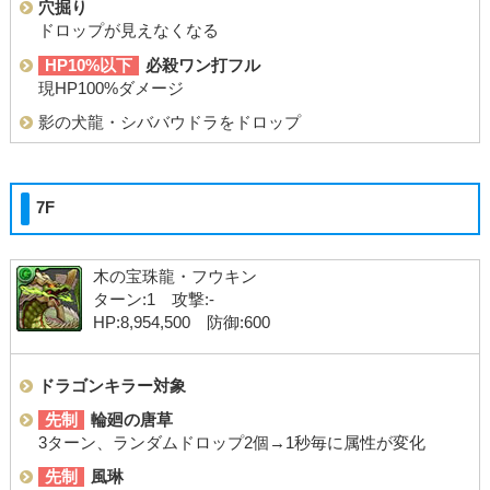
穴掘り
ドロップが見えなくなる
HP10%以下
必殺ワン打フル
現HP100%ダメージ
影の犬龍・シババウドラをドロップ
7F
木の宝珠龍・フウキン
ターン:1 攻撃:-
HP:8,954,500 防御:600
ドラゴンキラー対象
先制
輪廻の唐草
3ターン、ランダムドロップ2個→1秒毎に属性が変化
先制
風琳