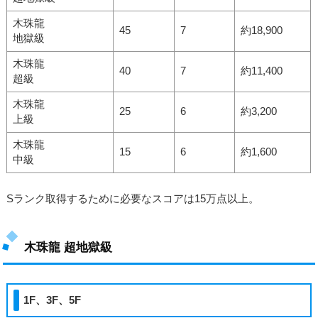
木珠龍
45
7
約18,900
地獄級
木珠龍
40
7
約11,400
超級
木珠龍
25
6
約3,200
上級
木珠龍
15
6
約1,600
中級
Sランク取得するために必要なスコアは15万点以上。
木珠龍 超地獄級
1F、3F、5F