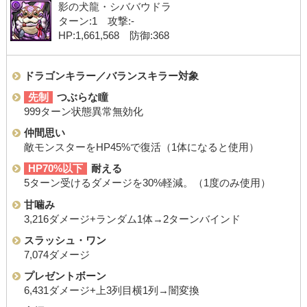
影の犬龍・シババウドラ
ターン:1 攻撃:-
HP:1,661,568 防御:368
ドラゴンキラー／バランスキラー対象
先制
つぶらな瞳
999ターン状態異常無効化
仲間思い
敵モンスターをHP45%で復活（1体になると使用）
HP70%以下
耐える
5ターン受けるダメージを30%軽減。（1度のみ使用）
甘噛み
3,216ダメージ+ランダム1体→2ターンバインド
スラッシュ・ワン
7,074ダメージ
プレゼントボーン
6,431ダメージ+上3列目横1列→闇変換