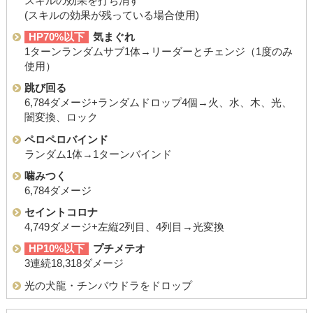
スキルの効果を打ち消す
(スキルの効果が残っている場合使用)
HP70%以下
気まぐれ
1ターンランダムサブ1体→リーダーとチェンジ（1度のみ
使用）
跳び回る
6,784ダメージ+ランダムドロップ4個→火、水、木、光、
闇変換、ロック
ペロペロバインド
ランダム1体→1ターンバインド
噛みつく
6,784ダメージ
セイントコロナ
4,749ダメージ+左縦2列目、4列目→光変換
HP10%以下
プチメテオ
3連続18,318ダメージ
光の犬龍・チンバウドラをドロップ