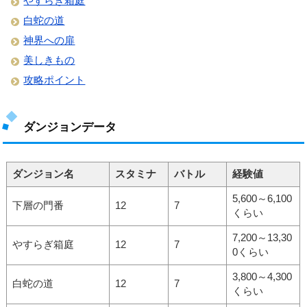
やすらぎ箱庭
白蛇の道
神界への扉
美しきもの
攻略ポイント
ダンジョンデータ
ダンジョン名
スタミナ
バトル
経験値
5,600～6,100
下層の門番
12
7
くらい
7,200～13,30
やすらぎ箱庭
12
7
0くらい
3,800～4,300
白蛇の道
12
7
くらい