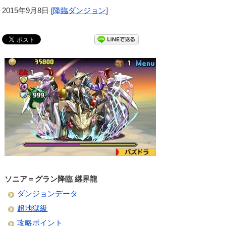
2015年9月8日
[
降臨ダンジョン
]
ソニア＝グラン降臨 継界龍
ダンジョンデータ
超地獄級
攻略ポイント