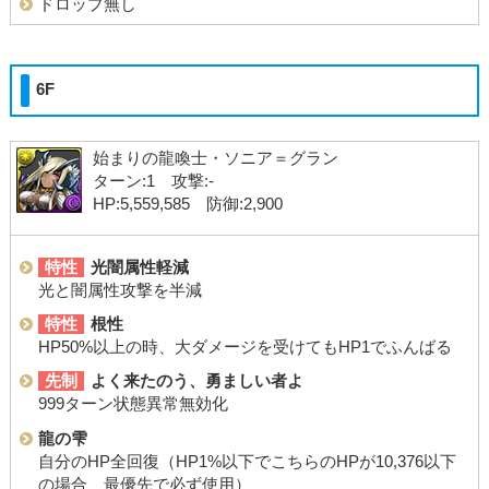
ドロップ無し
6F
始まりの龍喚士・ソニア＝グラン
ターン:1 攻撃:-
HP:5,559,585 防御:2,900
特性
光闇属性軽減
光と闇属性攻撃を半減
特性
根性
HP50%以上の時、大ダメージを受けてもHP1でふんばる
先制
よく来たのう、勇ましい者よ
999ターン状態異常無効化
龍の雫
自分のHP全回復（HP1%以下でこちらのHPが10,376以下
の場合、最優先で必ず使用）