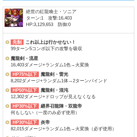
絶世の紅龍喚士・ソニア
ターン:1 攻撃:16,403
HP:3,129,653 防御:0
先制
これ以上は行かせない！
99ターン5コンボ以下の攻撃を吸収
魔龍剣・流星
16,403ダメージ+ランダム1色→火変換
HP75%以下
魔龍剣・雷光
8,202ダメージ+ランダム1体→2ターンバインド
HP50%以下
魔龍剣・混沌
12,302ダメージ+ドロップが見えなくなる
HP30%以下
継界召龍陣・双龍帝
何もしない（一度のみ必ず使用）
HP30%以下
炎帝
82,015ダメージ+ランダム1色→火変換（必ず使用）