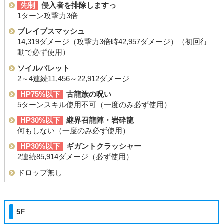
先制
侵入者を排除しますっ
1ターン攻撃力3倍
ブレイブスマッシュ
14,319ダメージ（攻撃力3倍時42,957ダメージ）（初回行
動で必ず使用）
ソイルバレット
2～4連続11,456～22,912ダメージ
HP75%以下
古龍族の呪い
5ターンスキル使用不可（一度のみ必ず使用）
HP30%以下
継界召龍陣・岩砕龍
何もしない（一度のみ必ず使用）
HP30%以下
ギガントクラッシャー
2連続85,914ダメージ（必ず使用）
ドロップ無し
5F