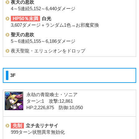
夜天の息吹
4～5連続5,152～6,440ダメージ
HP50％未満
白光
3,607ダメージ＋ランダム1色→お邪魔変換
聖天の息吹
5～6連続5,155～6,186ダメージ
夜天聖龍・エリュシオンをドロップ
3F
永劫の青龍喚士・ソニア
ターン:1 攻撃:12,861
HP:2,226,875 防御:10,050
先制
立チ去リナサイ
999ターン状態異常無効化