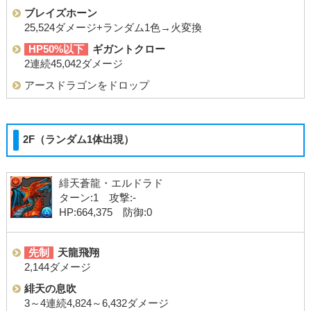
ブレイズホーン
25,524ダメージ+ランダム1色→火変換
HP50%以下
ギガントクロー
2連続45,042ダメージ
アースドラゴンをドロップ
2F（ランダム1体出現）
緋天蒼龍・エルドラド
ターン:1 攻撃:-
HP:664,375 防御:0
先制
天龍飛翔
2,144ダメージ
緋天の息吹
3～4連続4,824～6,432ダメージ