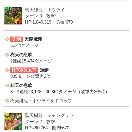
樹天緋龍・ホウライ
ターン:3 攻撃:-
HP:1,046,319 防御:670
先制
天龍飛翔
5,144ダメージ
樹天の息吹
2連続15,434ダメージ
HP50％以下
逆鱗
999ターン攻撃力2倍
緋天の息吹
3～4連続23,148～30,864ダメージ（攻撃力2倍時）
樹天緋龍・ホウライをドロップ
聖天樹龍・シャングリラ
ターン:2 攻撃:-
HP:490,764 防御:670