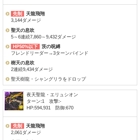
先制
天龍飛翔
3,144ダメージ
聖天の息吹
5～6連続7,860～9,432ダメージ
HP50%以下
茨の呪縛
フレンドリーダー→3ターンバインド
樹天の息吹
2連続9,434ダメージ
聖天樹龍・シャングリラをドロップ
夜天聖龍・エリュシオン
ターン:1 攻撃:-
HP:594,931 防御:670
先制
天龍飛翔
2,061ダメージ