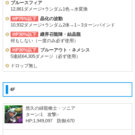
ブルースフィア
12,861ダメージ+ランダム1色→水変換
HP75%以下
晶化の波動
10,932ダメージ+ランダム2体→1～3ターンバインド
HP30%以下
継界召龍陣・結晶龍
何もしない（一度のみ必ず使用）
HP30%以下
ブルーアウト・ネメシス
5連続64,305ダメージ（必ず使用）
ドロップ無し
4F
悠久の緑龍喚士・ソニア
ターン:1 攻撃:-
HP:1,949,097 防御:670