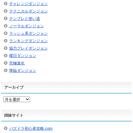
チャレンジダンジョン
テクニカルダンジョン
テンプレと使い道
ノーマルダンジョン
ラッシュ系ダンジョン
ランキングダンジョン
協力プレイダンジョン
曜日ダンジョン
究極進化
降臨ダンジョン
アーカイブ
ア
ー
カ
姉妹サイト
イ
ブ
パズドラ初心者攻略.com