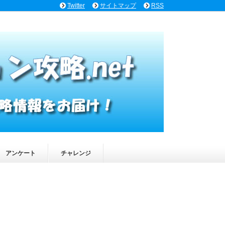
Twitter
サイトマップ
RSS
アンケート
チャレンジ