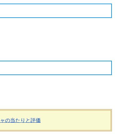
ャの当たりと評価