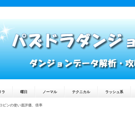
リラ
曜日
ノーマル
テクニカル
ラッシュ系
ロビンの使い道評価、倍率