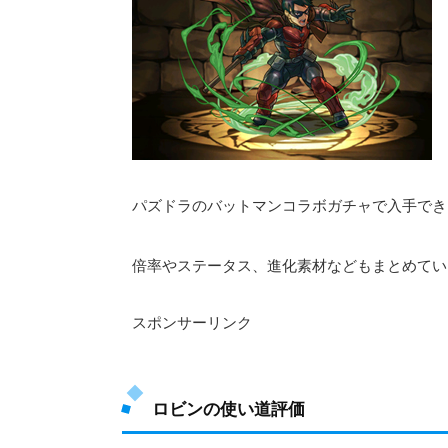
パズドラのバットマンコラボガチャで入手でき
倍率やステータス、進化素材などもまとめてい
スポンサーリンク
ロビンの使い道評価