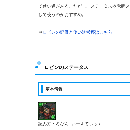
て使い道がある。ただし、ステータスや覚醒ス
して使うのがおすすめ。
⇒
ロビンの評価と使い道考察はこちら
ロビンのステータス
基本情報
読み方：ろびん+いーすてぃっく