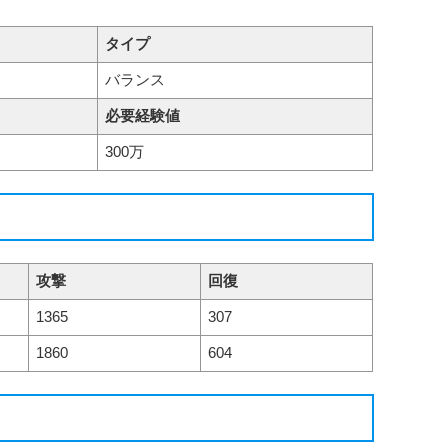
タイプ
バランス
必要経験値
300万
攻撃
回復
1365
307
1860
604