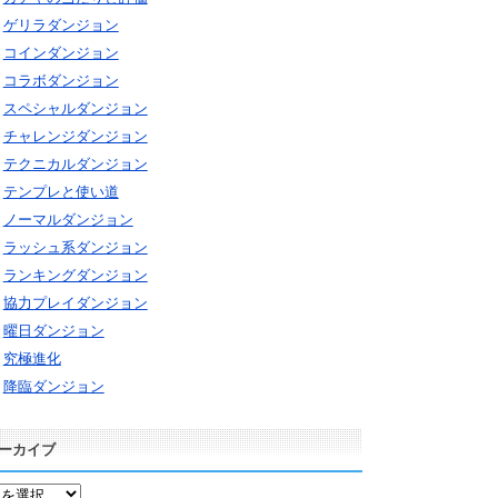
ゲリラダンジョン
コインダンジョン
コラボダンジョン
スペシャルダンジョン
チャレンジダンジョン
テクニカルダンジョン
テンプレと使い道
ノーマルダンジョン
ラッシュ系ダンジョン
ランキングダンジョン
協力プレイダンジョン
曜日ダンジョン
究極進化
降臨ダンジョン
ーカイブ