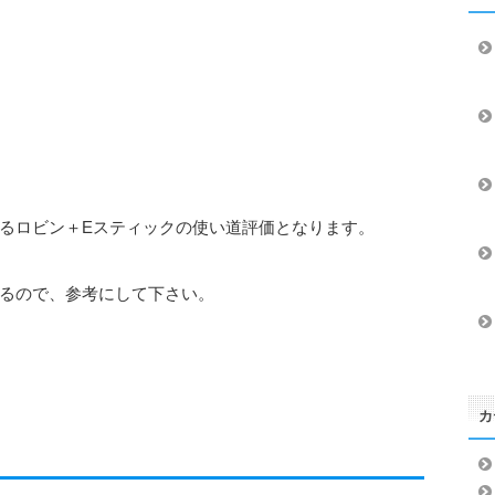
るロビン＋Eスティックの使い道評価となります。
るので、参考にして下さい。
カ