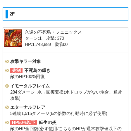
2F
久遠の不死鳥・フェニックス
ターン:1 攻撃: 379
HP:1,748,889 防御:0
攻撃キラー対象
先制
不死鳥の輝き
敵のHP100%回復
イモータルフレイム
284ダメージ+水→回復変換(水ドロップがない場合、通常
攻撃)
エターナルフレア
5連続1,515ダメージ(6の倍数の行動時に必ず使用)
HP50%以下
転生の炎
敵のHP全回復(必ず使用/こちらのHPが通常攻撃値以下の