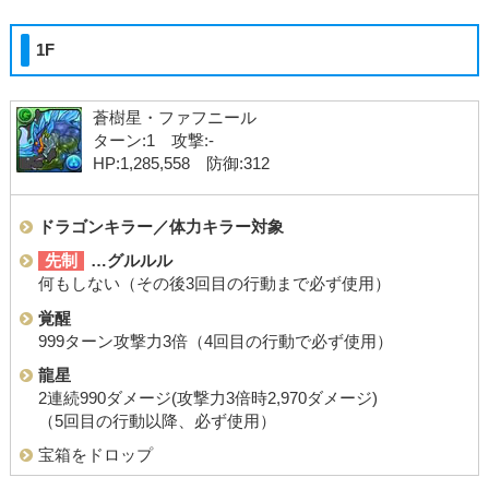
1F
蒼樹星・ファフニール
ターン:1 攻撃:-
HP:1,285,558 防御:312
ドラゴンキラー／体力キラー対象
先制
…グルルル
何もしない（その後3回目の行動まで必ず使用）
覚醒
999ターン攻撃力3倍（4回目の行動で必ず使用）
龍星
2連続990ダメージ(攻撃力3倍時2,970ダメージ)
（5回目の行動以降、必ず使用）
宝箱をドロップ