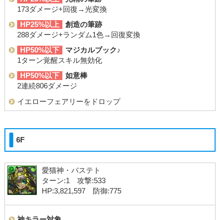
173ダメージ+回復→光変換
HP25%以上
創造の筆跡
288ダメージ+ランダム1色→回復変換
HP50%以下
マジカルブック♪
1ターン覚醒スキル無効化
HP50%以下
如意棒
2連続806ダメージ
イエローフェアリーをドロップ
6F
愛猫神・バステト
ターン:1 攻撃:533
HP:3,821,597 防御:775
神キラー対象