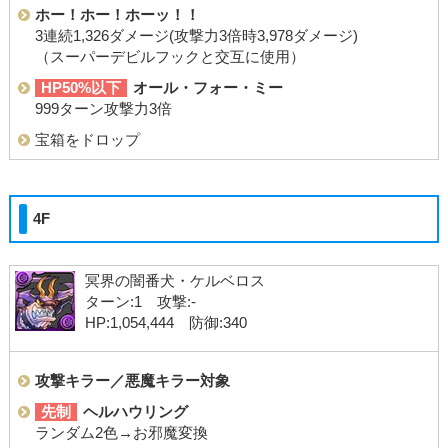
ホー！ホー！ホーッ！！
3連続1,326ダメージ(攻撃力3倍時3,978ダメージ)
（スーパーデビルフックと交互に使用）
HP50%以下
オール・フォー・ミー
999ターン攻撃力3倍
宝箱をドロップ
4F
冥界の闇番犬・ケルベロス
ターン:1 攻撃:-
HP:1,054,444 防御:340
攻撃キラー／悪魔キラー対象
先制
ヘルハウリング
ランダム2色→お邪魔変換