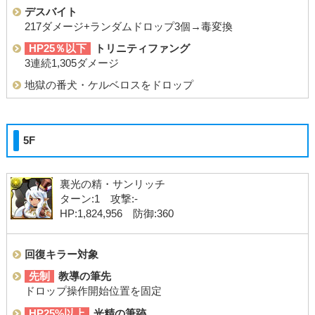
デスバイト
217ダメージ+ランダムドロップ3個→毒変換
HP25％以下
トリニティファング
3連続1,305ダメージ
地獄の番犬・ケルベロスをドロップ
5F
裏光の精・サンリッチ
ターン:1 攻撃:-
HP:1,824,956 防御:360
回復キラー対象
先制
教導の筆先
ドロップ操作開始位置を固定
HP25%以上
光精の筆跡