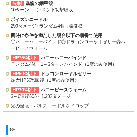
先制
蟲龍の鋼甲殻
10ターン4コンボ以下攻撃吸収
ポイズンニードル
290ダメージ+ランダム4個→毒変換
同時に条件を満たした場合以下の順番で使用
①ハニーハニーバインド②ドラゴンローヤルゼリー③ハニ
ービースウォーム
HP75%以下
ハニーハニーバインド
ランダム4体→1～3ターンバインド（1度のみ使用）
HP50%以下
ドラゴンローヤルゼリー
最大HP50%回復（1度のみ使用）
HP30%以下
ハニービースウォーム
3～6連続696～1,392ダメージ
光の蟲龍・パルスニードルをドロップ
8F