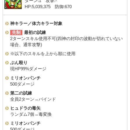
ターン:1 攻撃:-
HP:5,039,375 防御:670
神キラー／体力キラー対象
先制
最初の試練
2ターンスキル使用不可(四神の封印の波動が切れていない
場合、通常攻撃)
※以下のスキルを上から順に使用
ぶん殴り
現HP99%ダメージ
ミリオンパンチ
500ダメージ
第二の試練
全員2ターン→バインド
ヒュドラの毒矢
ランダム7個→毒変換
ミリオンパンチ
500ダメージ