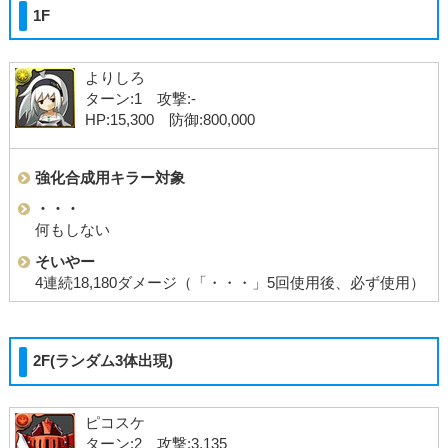
1F
よりしろ
ターン:1 攻撃:-
HP:15,300 防御:800,000
強化合成用キラー対象
・・・
何もしない
そいやー
4連続18,180ダメージ（「・・・」5回使用後、必ず使用）
2F(ランダム3体出現)
ピコスケ
ターン:2 攻撃:3,135