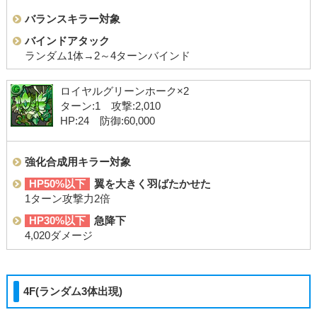
バランスキラー対象
バインドアタック
ランダム1体→2～4ターンバインド
ロイヤルグリーンホーク×2
ターン:1 攻撃:2,010
HP:24 防御:60,000
強化合成用キラー対象
HP50%以下
翼を大きく羽ばたかせた
1ターン攻撃力2倍
HP30%以下
急降下
4,020ダメージ
4F(ランダム3体出現)