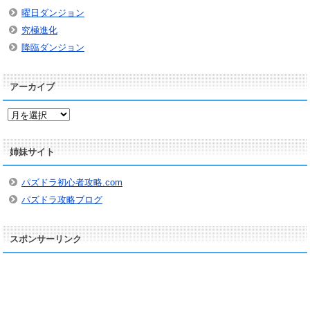
曜日ダンジョン
究極進化
降臨ダンジョン
アーカイブ
ア
ー
カ
姉妹サイト
イ
ブ
パズドラ初心者攻略.com
パズドラ攻略ブログ
スポンサーリンク