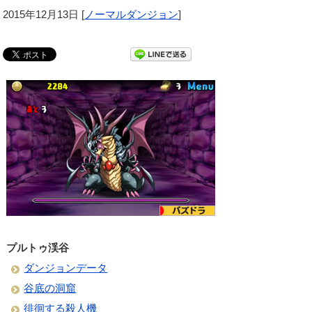
2015年12月13日
[
ノーマルダンジョン
]
プルトゥ渓谷
ダンジョンデータ
谷底の洞窟
徘徊する殺人機