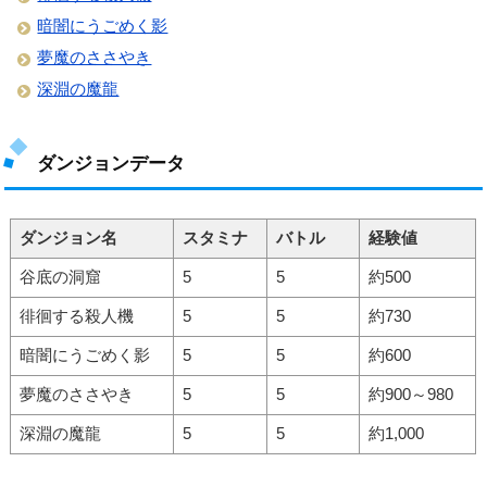
暗闇にうごめく影
夢魔のささやき
深淵の魔龍
ダンジョンデータ
ダンジョン名
スタミナ
バトル
経験値
谷底の洞窟
5
5
約500
徘徊する殺人機
5
5
約730
暗闇にうごめく影
5
5
約600
夢魔のささやき
5
5
約900～980
深淵の魔龍
5
5
約1,000