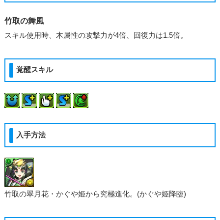
竹取の舞風
スキル使用時、木属性の攻撃力が4倍、回復力は1.5倍。
覚醒スキル
入手方法
竹取の翠月花・かぐや姫から究極進化。(かぐや姫降臨)