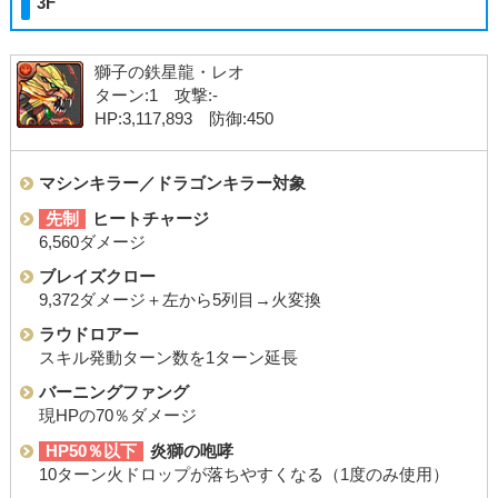
3F
獅子の鉄星龍・レオ
ターン:1 攻撃:-
HP:3,117,893 防御:450
マシンキラー／ドラゴンキラー対象
先制
ヒートチャージ
6,560ダメージ
ブレイズクロー
9,372ダメージ＋左から5列目→火変換
ラウドロアー
スキル発動ターン数を1ターン延長
バーニングファング
現HPの70％ダメージ
HP50％以下
炎獅の咆哮
10ターン火ドロップが落ちやすくなる（1度のみ使用）