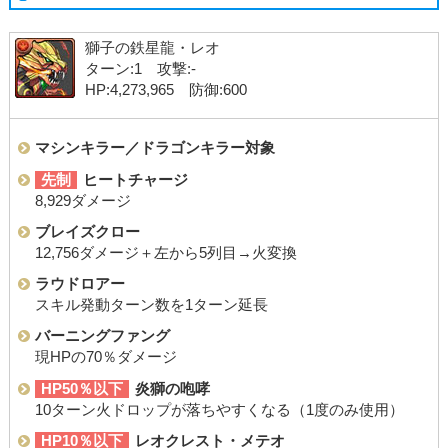
獅子の鉄星龍・レオ
ターン:1 攻撃:-
HP:4,273,965 防御:600
マシンキラー／ドラゴンキラー対象
先制
ヒートチャージ
8,929ダメージ
ブレイズクロー
12,756ダメージ＋左から5列目→火変換
ラウドロアー
スキル発動ターン数を1ターン延長
バーニングファング
現HPの70％ダメージ
HP50％以下
炎獅の咆哮
10ターン火ドロップが落ちやすくなる（1度のみ使用）
HP10％以下
レオクレスト・メテオ