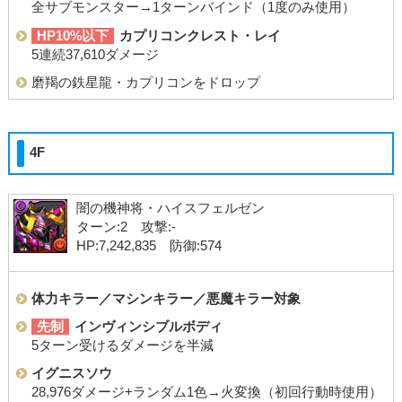
全サブモンスター→1ターンバインド（1度のみ使用）
HP10%以下
カプリコンクレスト・レイ
5連続37,610ダメージ
磨羯の鉄星龍・カプリコンをドロップ
4F
闇の機神将・ハイスフェルゼン
ターン:2 攻撃:-
HP:7,242,835 防御:574
体力キラー／マシンキラー／悪魔キラー対象
先制
インヴィンシブルボディ
5ターン受けるダメージを半減
イグニスソウ
28,976ダメージ+ランダム1色→火変換（初回行動時使用）