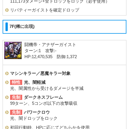
111,173ダメージ+全ドロップをロック（必ず使用）
リバティーガイストを確定ドロップ
7F(稀に出現)
闘機帝・アナザーガイスト
ターン:1 攻撃:-
HP:12,470,535 防御:1,372
マシンキラー／悪魔キラー対象
特性
光、闇軽減
光、闇属性から受けるダメージを半減
先制
ダークネスフレーム
99ターン、5コンボ以下の攻撃吸収
先制
パワークロウ
光、闇ドロップをロック
初回行動時、HPに応じてどちらかを使用