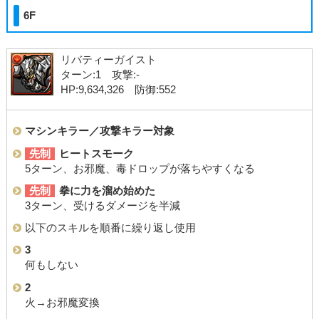
6F
リバティーガイスト
ターン:1 攻撃:-
HP:9,634,326 防御:552
マシンキラー／攻撃キラー対象
先制
ヒートスモーク
5ターン、お邪魔、毒ドロップが落ちやすくなる
先制
拳に力を溜め始めた
3ターン、受けるダメージを半減
以下のスキルを順番に繰り返し使用
3
何もしない
2
火→お邪魔変換