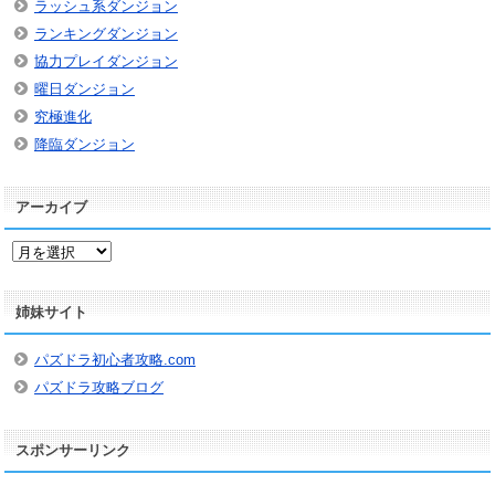
ラッシュ系ダンジョン
ランキングダンジョン
協力プレイダンジョン
曜日ダンジョン
究極進化
降臨ダンジョン
アーカイブ
ア
ー
カ
姉妹サイト
イ
ブ
パズドラ初心者攻略.com
パズドラ攻略ブログ
スポンサーリンク