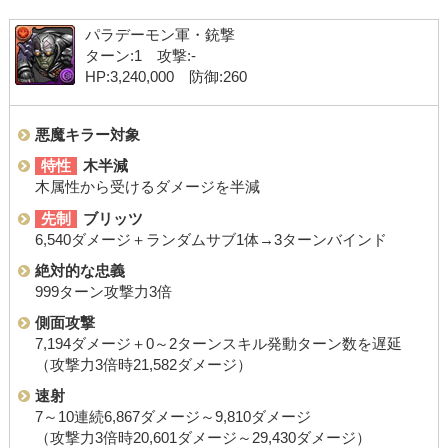
パラデーモン軍・銃撃
ターン:1 攻撃:-
HP:3,240,000 防御:260
悪魔キラー対象
特性
木半減
木属性から受けるダメージを半減
先制
ブリッツ
6,540ダメージ＋ランダムサブ1体→3ターンバインド
絶対的な忠義
999ターン攻撃力3倍
側面攻撃
7,194ダメージ＋0～2ターンスキル発動ターン数を遅延
（攻撃力3倍時21,582ダメージ）
速射
7～10連続6,867ダメージ～9,810ダメージ
（攻撃力3倍時20,601ダメージ～29,430ダメージ）