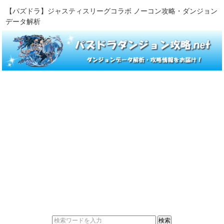
【パズドラ】ジャスティスリーグコラボ ノーコン攻略・ダンジョン
データ解析