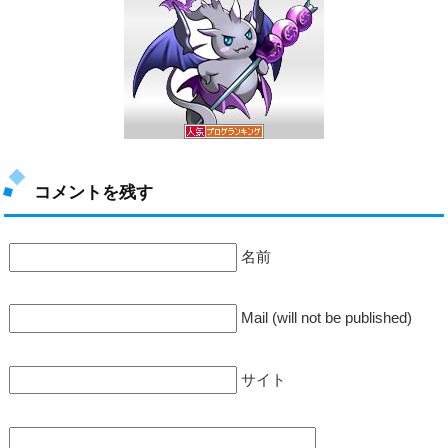
コメントを残す
名前
Mail (will not be published)
サイト