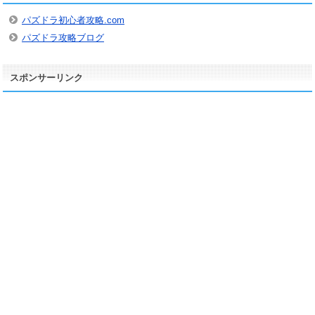
ブ
パズドラ初心者攻略.com
パズドラ攻略ブログ
スポンサーリンク