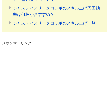
ジャスティスリーグコラボのスキル上げ周回効
率は何級がおすすめ？
ジャスティスリーグコラボのスキル上げ一覧
スポンサーリンク