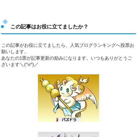
この記事はお役に立てましたか？
この記事がお役に立てましたら、人気ブログランキングへ投票お
願いします。
あなたの1票が記事更新の励みになります。いつもありがとうご
ざいます＼(^o^)／