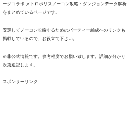
ーグコラボ メトロポリスノーコン攻略・ダンジョンデータ解析
をまとめているページです。
安定してノーコン攻略するためのパーティー編成へのリンクも
掲載しているので、お役立て下さい。
※非公式情報です。参考程度でお願い致します。詳細が分かり
次第追記します。
スポンサーリンク