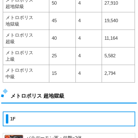
50
4
27,910
超地獄級
メトロポリス
45
4
19,540
地獄級
メトロポリス
40
4
11,164
超級
メトロポリス
25
4
5,582
上級
メトロポリス
15
4
2,794
中級
メトロポリス 超地獄級
1F