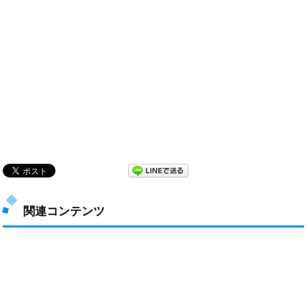
関連コンテンツ