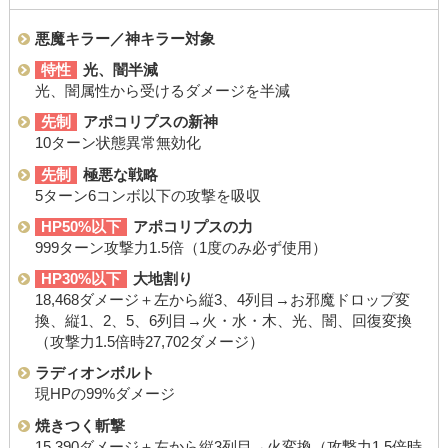
悪魔キラー／神キラー対象
特性
光、闇半減
光、闇属性から受けるダメージを半減
先制
アポコリプスの新神
10ターン状態異常無効化
先制
極悪な戦略
5ターン6コンボ以下の攻撃を吸収
HP50%以下
アポコリプスの力
999ターン攻撃力1.5倍（1度のみ必ず使用）
HP30%以下
大地割り
18,468ダメージ＋左から縦3、4列目→お邪魔ドロップ変
換、縦1、2、5、6列目→火・水・木、光、闇、回復変換
（攻撃力1.5倍時27,702ダメージ）
ラディオンボルト
現HPの99%ダメージ
焼きつく斬撃
15,390ダメージ＋左から縦3列目→火変換（攻撃力1.5倍時