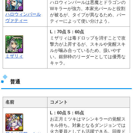
ハロウィンパールは悪魔とドラゴンの
Wキラーが強力。本家光パールと役割
ハロウィンパール
が被るが、タイプが異なるため、パー
ヴァティー
ティーによって使い分けよう。
L：70点 S：60点
ミザリィは毒ドロップを消すことで攻
撃力が上昇するが、スキルや覚醒スキ
ルが噛み合っているため、扱いやす
ミザリィ
い。銀卵枠のリーダーとしては優秀な
キャラ。
普通
名前
コメント
L：60点 S：65点
お正月ミツキはマシンキラーの覚醒ス
キル持ち。対象となるダンジョンでは
火力要員としても活躍できる。回復ド