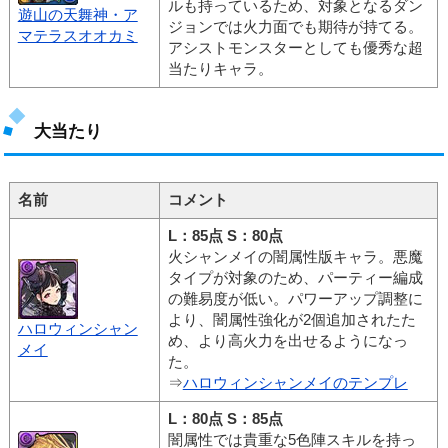
ルも持っているため、対象となるダン
遊山の天舞神・ア
ジョンでは火力面でも期待が持てる。
マテラスオオカミ
アシストモンスターとしても優秀な超
当たりキャラ。
大当たり
名前
コメント
L：85点 S：80点
火シャンメイの闇属性版キャラ。悪魔
タイプが対象のため、パーティー編成
の難易度が低い。パワーアップ調整に
より、闇属性強化が2個追加されたた
ハロウィンシャン
め、より高火力を出せるようになっ
メイ
た。
⇒
ハロウィンシャンメイのテンプレ
L：80点 S：85点
闇属性では貴重な5色陣スキルを持っ