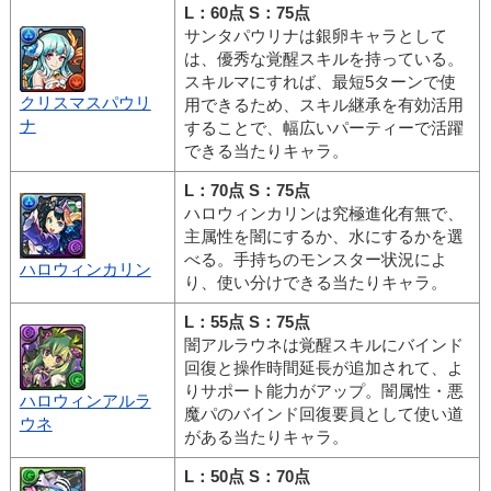
L：60点 S：75点
サンタパウリナは銀卵キャラとして
は、優秀な覚醒スキルを持っている。
スキルマにすれば、最短5ターンで使
クリスマスパウリ
用できるため、スキル継承を有効活用
ナ
することで、幅広いパーティーで活躍
できる当たりキャラ。
L：70点 S：75点
ハロウィンカリンは究極進化有無で、
主属性を闇にするか、水にするかを選
べる。手持ちのモンスター状況によ
ハロウィンカリン
り、使い分けできる当たりキャラ。
L：55点 S：75点
闇アルラウネは覚醒スキルにバインド
回復と操作時間延長が追加されて、よ
りサポート能力がアップ。闇属性・悪
ハロウィンアルラ
魔パのバインド回復要員として使い道
ウネ
がある当たりキャラ。
L：50点 S：70点