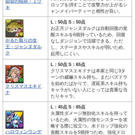
節会の稲荷・ミツ
ロップを消すことで攻撃力が上がるシ
キ
ャンメイパーティーと相性が良い。
L：50点 S：50点
お正月ジャンヌダルクは自動回復の覚
醒スキルを6個持っているため、回復
かるた取りの女
なしダンジョンで活躍できる。ただ
王・ジャンヌダル
し、ステータスやスキルが弱いため、
ク
起用しにくい。
L：50点 S：65点
クリスマスエキドナは本家と同じ3タ
ーンの威嚇スキル持ち。まだパズドラ
を始めたばかりで、遅延系スキル持ち
クリスマスエキド
キャラがいない人にとっては貴重な当
ナ
たりキャラ。
L：45点 S：65点
火属性ダメージ無効化スキルを持って
いるため、火属性の強モンスターを攻
略する際に役立つ。水ドロップ強化の
ハロウィンウンデ
覚醒スキルを5個持つため、強化ドロ