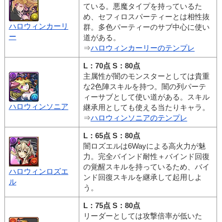
ている。悪魔タイプを持っているた
め、セフィロスパーティーとは相性抜
ハロウィンカーリ
群。多色パーティーのサブ中心に使い
ー
道がある。
⇒
ハロウィンカーリーのテンプレ
L：70点 S：80点
主属性が闇のモンスターとしては貴重
な2色陣スキルを持つ。闇の列パーテ
ィーサブとして使い道がある。スキル
ハロウィンソニア
継承用としても使える当たりキャラ。
⇒
ハロウィンソニアのテンプレ
L：65点 S：80点
闇ロズエルは6Wayによる高火力が魅
力。完全バインド耐性＋バインド回復
の覚醒スキルを持っているため、バイ
ハロウィンロズエ
ンド回復スキルを継承して起用しよ
ル
う。
L：75点 S：80点
リーダーとしては攻撃倍率が低いた