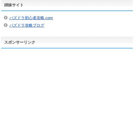
姉妹サイト
イ
ブ
パズドラ初心者攻略.com
パズドラ攻略ブログ
スポンサーリンク