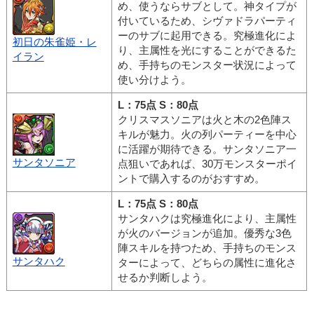
め、使うならサブとして。神タイプが
付いているため、シヴァドラパーティ
ーのサブに起用できる。究極進化によ
初日の朱雀姫・レ
り、主属性を光にすることができるた
イラン
め、手持ちのモンスター状況によって
使い分けよう。
L：75点 S：80点
クリスマスソニアは火と木の2色陣ス
キルが魅力。火の列パーティーを中心
に活躍が期待できる。サンタソニア一
サンタソニア
点狙いであれば、30万モンスターポイ
ントで購入するのがおすすめ。
L：75点 S：80点
サンタハクは究極進化により、主属性
が火のバージョンが追加。優秀な3色
陣スキルを持つため、手持ちのモンス
サンタハク
ターによって、どちらの属性に進化さ
せるか判断しよう。