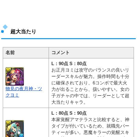
超大当たり
名前
コメント
L：90点 S：80点
お正月ヨミは攻守のバランスの良いリ
ーダースキルが魅力。操作時間も十分
に確保されており、6コンボで最大火
物見の夜月神・ツ
力が出ることから、扱いやすい。女の
クヨミ
子ガチャの中では、リーダーとして超
大当たりキャラ。
L：80点 S：90点
本家覚醒アマテラスと比較すると、神
タイプが付いているため、就職先パー
ティーが多い。悪魔キラーの覚醒スキ