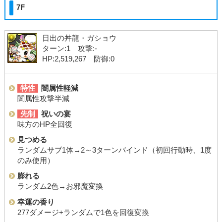
7F
日出の丼龍・ガショウ
ターン:1 攻撃:-
HP:2,519,267 防御:0
特性
闇属性軽減
闇属性攻撃半減
先制
祝いの宴
味方のHP全回復
見つめる
ランダムサブ1体→2～3ターンバインド（初回行動時、1度
のみ使用）
膨れる
ランダム2色→お邪魔変換
幸運の香り
277ダメージ+ランダムで1色を回復変換