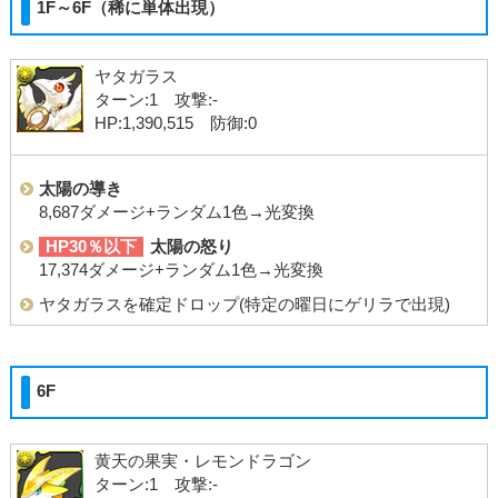
1F～6F（稀に単体出現）
ヤタガラス
ターン:1 攻撃:-
HP:1,390,515 防御:0
太陽の導き
8,687ダメージ+ランダム1色→光変換
HP30％以下
太陽の怒り
17,374ダメージ+ランダム1色→光変換
ヤタガラスを確定ドロップ(特定の曜日にゲリラで出現)
6F
黄天の果実・レモンドラゴン
ターン:1 攻撃:-