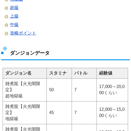
超級
上級
中級
攻略ポイント
ダンジョンデータ
ダンジョン名
スタミナ
バトル
経験値
雑煮龍【火光闇限
17,000～20,0
定】
50
7
00くらい
超地獄級
雑煮龍【火光闇限
12,000～15,0
定】
45
7
00くらい
地獄級
雑煮龍【火光闇限