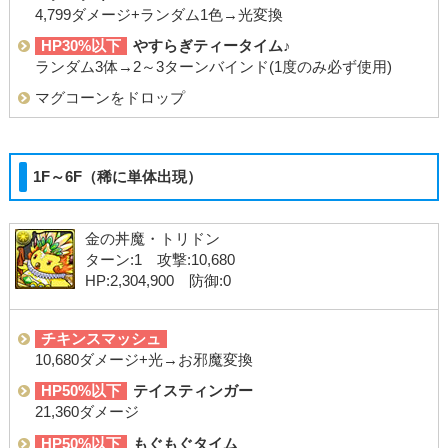
4,799ダメージ+ランダム1色→光変換
HP30%以下
やすらぎティータイム♪
ランダム3体→2～3ターンバインド(1度のみ必ず使用)
マグコーンをドロップ
1F～6F（稀に単体出現）
金の丼魔・トリドン
ターン:1 攻撃:10,680
HP:2,304,900 防御:0
チキンスマッシュ
10,680ダメージ+光→お邪魔変換
HP50%以下
テイスティンガー
21,360ダメージ
HP50%以下
もぐもぐタイム