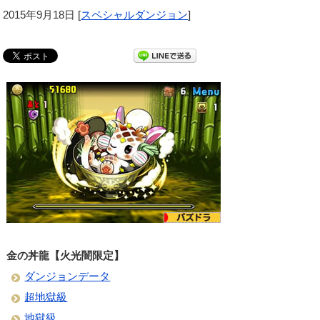
2015年9月18日
[
スペシャルダンジョン
]
金の丼龍【火光闇限定】
ダンジョンデータ
超地獄級
地獄級