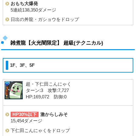
おもち大爆発
5連続138,350ダメージ
日出の丼龍・ガショウをドロップ
雑煮龍【火光闇限定】 超級(テクニカル)
1F、3F、5F
超・下仁田こんにゃく
ターン:3 攻撃:7,727
HP:169,072 防御:0
HP30%以下
激からしみそ
15,454ダメージ
下仁田こんにゃくをドロップ