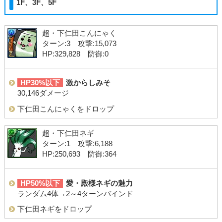
1F、3F、5F
超・下仁田こんにゃく
ターン:3 攻撃:15,073
HP:329,828 防御:0
HP30%以下
激からしみそ
30,146ダメージ
下仁田こんにゃくをドロップ
超・下仁田ネギ
ターン:1 攻撃:6,188
HP:250,693 防御:364
HP50%以下
愛・殿様ネギの魅力
ランダム4体→2～4ターンバインド
下仁田ネギをドロップ