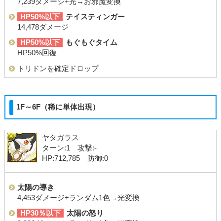
7,239ダメージ+光→お邪魔変換
HP50%以下
テイスティンガー
14,478ダメージ
HP50%以下
もぐもぐタイム
HP50%回復
トリドンを確定ドロップ
1F～6F（稀に単体出現）
ヤタガラス
ターン:1 攻撃:-
HP:712,785 防御:0
太陽の導き
4,453ダメージ+ランダム1色→光変換
HP30％以下
太陽の怒り