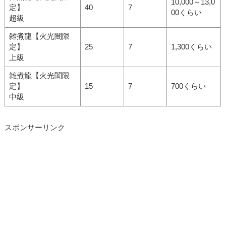
10,000～13,0
定】
40
7
00くらい
超級
雑煮龍【火光闇限
定】
25
7
1,300くらい
上級
雑煮龍【火光闇限
定】
15
7
700くらい
中級
スポンサーリンク