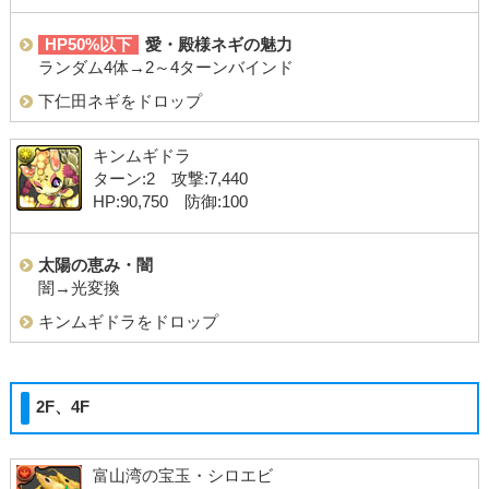
HP50%以下
愛・殿様ネギの魅力
ランダム4体→2～4ターンバインド
下仁田ネギをドロップ
キンムギドラ
ターン:2 攻撃:7,440
HP:90,750 防御:100
太陽の恵み・闇
闇→光変換
キンムギドラをドロップ
2F、4F
富山湾の宝玉・シロエビ