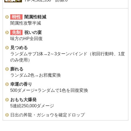
HP:4,502,550 防御:0
特性
闇属性軽減
闇属性攻撃半減
先制
祝いの宴
味方のHP全回復
見つめる
ランダムサブ1体→2～3ターンバインド（初回行動時、1度
のみ使用）
膨れる
ランダム2色→お邪魔変換
幸運の香り
500ダメージ+ランダムで1色を回復変換
おもち大爆発
5連続250,000ダメージ
日出の丼龍・ガショウを確定ドロップ