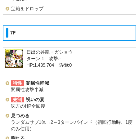
宝箱をドロップ
7F
日出の丼龍・ガショウ
ターン:1 攻撃:-
HP:1,439,704 防御:0
特性
闇属性軽減
闇属性攻撃半減
先制
祝いの宴
味方のHP全回復
見つめる
ランダムサブ1体→2～3ターンバインド（初回行動時、1度
のみ使用）
膨れる