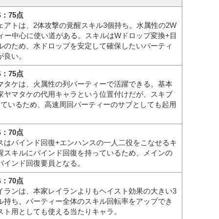
S：75点
ェアトは、2体攻撃の覚醒スキル3個持ち。水属性の2W
ティー中心に使い道がある。スキルはWドロップ変換+目
ルのため、水ドロップを安定して確保したいパーティ
が良い。
S：75点
マタケは、火属性の列パーティーで活躍できる。基本
家ヤマタケの代用キャラという位置付けだが、スキブ
っているため、高速周回パーティーのサブとしても起用
S：70点
スはバインド回復+エンハンスの一人二役をこなせるキ
醒スキルにバインド回復を持っているため、メインの
バインド回復要員となる。
S：70点
イランは、本家レイランよりもヘイスト効果の大きい3
ル持ち。パーティー全体のスキル回転率をアップでき
スト用としても使える当たりキャラ。