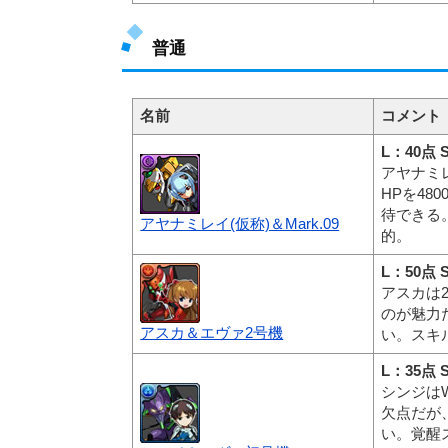
普通
名前
コメント
L：40点 
アヤナミ
HPを4
待できる
アヤナミレイ(仮称)＆Mark.09
的。
L：50点 
アスカは
のが魅力
アスカ＆エヴァ2号機
い。スキ
L：35点 
シンジは
欠点だが
い。覚醒