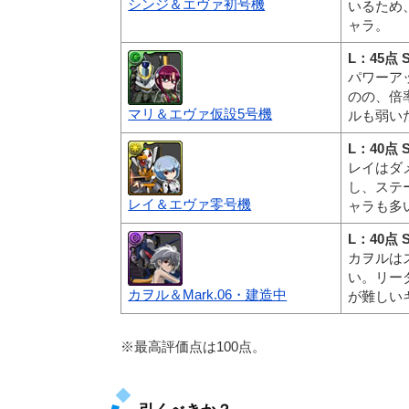
シンジ＆エヴァ初号機
いるため
ャラ。
L：45点 
パワーア
のの、倍
マリ＆エヴァ仮設5号機
ルも弱い
L：40点 
レイはダ
し、ステ
レイ＆エヴァ零号機
ャラも多
L：40点 
カヲルは
い。リー
カヲル＆Mark.06・建造中
が難しい
※最高評価点は100点。