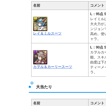
名前
コメント
L：95点 
レイミル
大火力が
ンジョン
レイ＆ミルスーツ
高め。使
ャラ。
L：90点 
カヲルカ
能。スキ
由度は下
カヲル＆カーリースーツ
ティーメ
ラ。
大当たり
名前
コメント