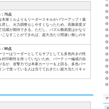
S：75点
は本家ミルよりもリーダースキルがパワーアップ！最
上昇し、火力調整もしやすくなったため、高難易度ダ
で活躍が期待できる。ただし、パズル難易度はかなり
いこなすことができれば、超大当たり間違い無しのキ
S：90点
ーリーはリーダーとしてもサブとしても多色向きの性
ル封印耐性を持っていないため、パーティー編成の自
がるが、攻撃力では本家カーリーを上回る。多色パー
インで使っている人は当てておきたい超大当たりキャ
ア
ア