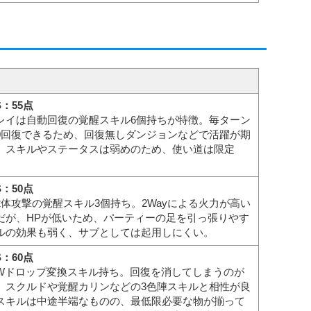
S：55点
レイは自動回復の覚醒スキル6個持ちが特徴。毎ターン
800回復できるため、回復無しダンジョンなどで活躍が期
。スキルやステータスは弱めのため、使い道は限定
S：50点
2体攻撃の覚醒スキル3個持ち。2Wayによる火力が高い
だが、HPが低いため、パーティーの足を引っ張りやす
ルの効果も弱く、サブとしては起用しにくい。
S：60点
Wドロップ変換スキル持ち。回復を消してしまうのが
、スクルドや覚醒カリンなどの3色陣スキルと相性が良
スキルは中途半端なものの、最低限必要な物が揃って