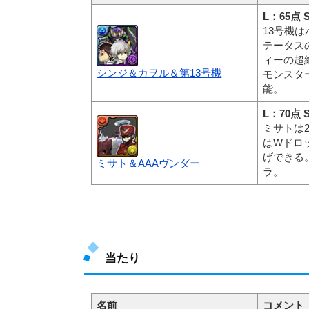
L：65点 
13号機
テータス
ィーの超
シンジ＆カヲル＆第13号機
モンスタ
能。
L：70点 
ミサトは
はWドロ
げできる
ミサト＆AAAヴンダー
ラ。
当たり
名前
コメント