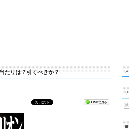
ス
当たりは？引くべきか？
サ
最