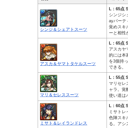
L：65点 
シンジシ
ayパー
覚めスキ
シンジ＆シェアトスーツ
ーと相性
L：65点 
アスカヤ
的には本
を3個持
アスカ＆ヤマトタケルスーツ
できる。
L：55点 
マリセレ
ャラ。覚
マリ＆セレススーツ
使い道は
L：60点 
ミサトレ
色陣スキ
ミサト＆レイランドレス
る。アシ