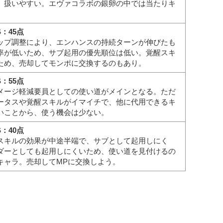
、扱いやすい。エヴァコラボの銀卵の中では当たりキ
S：45点
ップ調整により、エンハンスの持続ターンが伸びたも
率が低いため、サブ起用の優先順位は低い。覚醒スキ
ため、売却してモンポに交換するのもあり。
S：55点
メージ軽減要員としての使い道がメインとなる。ただ
ータスや覚醒スキルがイマイチで、他に代用できるキ
いことから、使う機会は少ない。
S：40点
スキルの効果が中途半端で、サブとして起用しにく
ダーとしても起用しにくいため、使い道を見付けるの
キャラ。売却してMPに交換しよう。