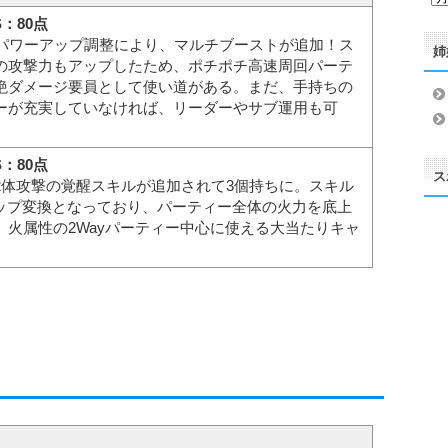
ー
S：80点
カ
はパワーアップ調整により、マルチブーストが追加！ス
姉
イ
の攻撃力もアップしたため、ポチポチ高速周回パーテ
ブ
絶ダメージ要員として使い道がある。まだ、手持ちの
ーが充実していなければ、リーダーやサブ運用も可
S：80点
ス
2体攻撃の覚醒スキルが追加されて3個持ちに。スキル
ップ変換となっており、パーティー全体の火力を底上
。火属性の2Wayパーティー中心に使える大当たりキャ