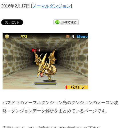
2016年2月17日
[
ノーマルダンジョン
]
パズドラのノーマルダンジョン光のダンジョンのノーコン攻
略・ダンジョンデータ解析をまとめているページです。