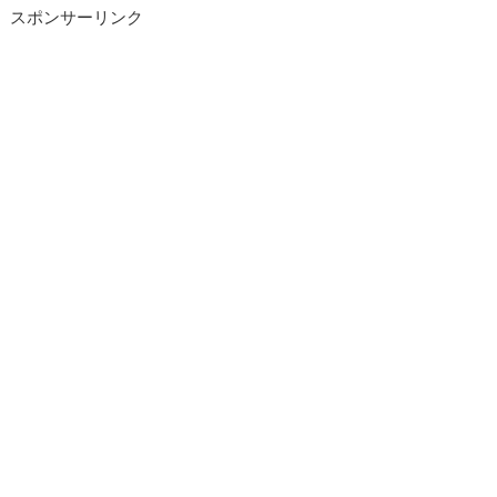
スポンサーリンク