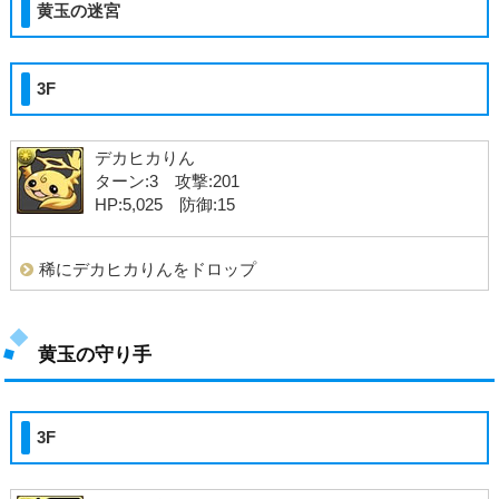
黄玉の迷宮
3F
デカヒカりん
ターン:3 攻撃:201
HP:5,025 防御:15
稀にデカヒカりんをドロップ
黄玉の守り手
3F