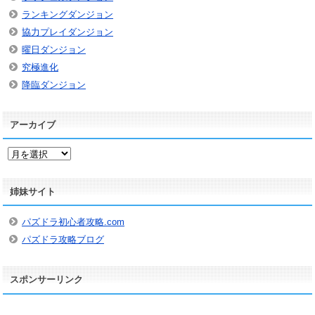
ランキングダンジョン
協力プレイダンジョン
曜日ダンジョン
究極進化
降臨ダンジョン
アーカイブ
ア
ー
カ
姉妹サイト
イ
ブ
パズドラ初心者攻略.com
パズドラ攻略ブログ
スポンサーリンク