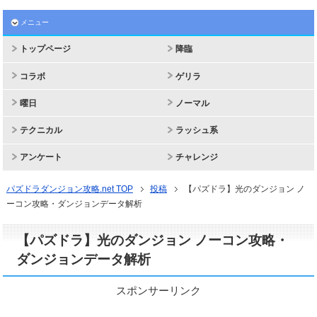
メニュー
トップページ
降臨
コラボ
ゲリラ
曜日
ノーマル
テクニカル
ラッシュ系
アンケート
チャレンジ
パズドラダンジョン攻略.net TOP
投稿
【パズドラ】光のダンジョン ノ
ーコン攻略・ダンジョンデータ解析
【パズドラ】光のダンジョン ノーコン攻略・
ダンジョンデータ解析
スポンサーリンク