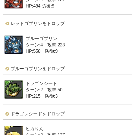
HP:484 防御:9
レッドゴブリンをドロップ
ブルーゴブリン
ターン:4 攻撃:223
HP:558 防御:9
ブルーゴブリンをドロップ
ドラゴンシード
ターン:2 攻撃:50
HP:215 防御:3
ドラゴンシードをドロップ
ヒカりん