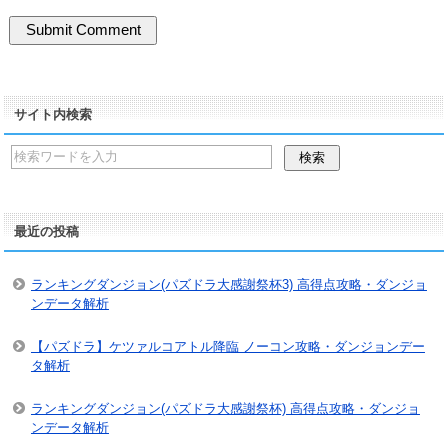
サイト内検索
最近の投稿
ランキングダンジョン(パズドラ大感謝祭杯3) 高得点攻略・ダンジョ
ンデータ解析
【パズドラ】ケツァルコアトル降臨 ノーコン攻略・ダンジョンデー
タ解析
ランキングダンジョン(パズドラ大感謝祭杯) 高得点攻略・ダンジョ
ンデータ解析