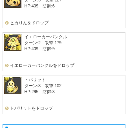
ターン:3 攻撃:127
HP:409 防御:6
ヒカりんをドロップ
イエローカーバンクル
ターン:2 攻撃:179
HP:409 防御:9
イエローカーバンクルをドロップ
トパリット
ターン:3 攻撃:102
HP:295 防御:3
トパリットをドロップ