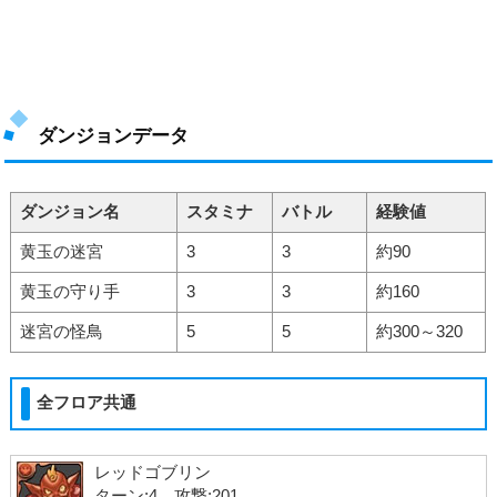
ダンジョンデータ
ダンジョン名
スタミナ
バトル
経験値
黄玉の迷宮
3
3
約90
黄玉の守り手
3
3
約160
迷宮の怪鳥
5
5
約300～320
全フロア共通
レッドゴブリン
ターン:4 攻撃:201