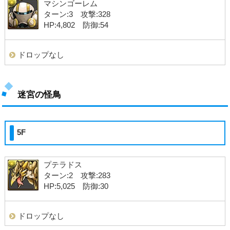
マシンゴーレム
ターン:3 攻撃:328
HP:4,802 防御:54
ドロップなし
迷宮の怪鳥
5F
プテラドス
ターン:2 攻撃:283
HP:5,025 防御:30
ドロップなし