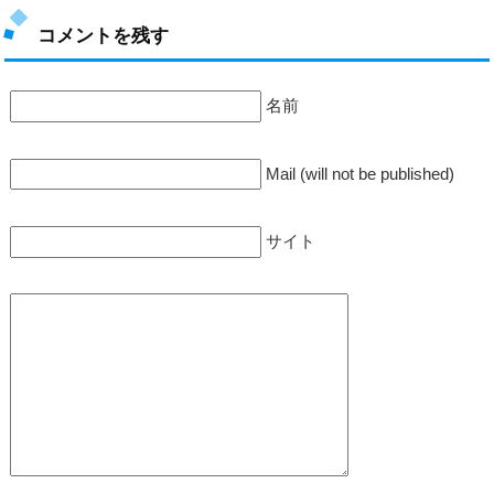
コメントを残す
名前
Mail (will not be published)
サイト