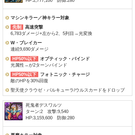
HP:2,777,100 防御:280
マシンキラー／神キラー対象
先制
高速突撃
6,783ダメージ+左から2、5列目→光変換
W・ブレイカー
連続9,690ダメージ
HP50%以下
オプティック・バインド
光属性→が2ターンバインド
HP50%以下
フォトニック・チャージ
敵のHPを30%回復
聖天使クラウゼ・バルキューラ/ウルスカードをドロップ
死鬼者デスワルツ
ターン:2 攻撃:9,540
HP:3,159,600 防御:280