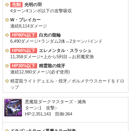
先制
光明の羽
4ターン4コンボ以下の攻撃吸収
W・ブレイカー
連続8,114ダメージ
HP80%以下
白光の龍輪
6,490ダメージ+ランダム2体→2ターンバインド
HP65%以下
エレメンタル・スラッシュ
11,358ダメージ+上から5列目→お邪魔変換
HP30%以下
精霊龍の煌牙
連続12,980ダメージ(必ず使用)
精霊龍ライトデュエル・煌牙／ボルメテウスカードをドロ
ップ
悪魔龍ダークマスターズ・滅角
ターン:1 攻撃:-
HP:2,351,143 防御:364
ドラゴンキラー／悪魔キラー対象