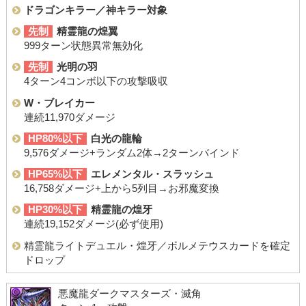
ドラゴンキラー／神キラー対象
先制
精霊龍の煌翼
999ターン状態異常無効化
先制
光明の羽
4ターン4コンボ以下の攻撃吸収
W・ブレイカー
連続11,970ダメージ
HP80%以下
白光の龍輪
9,576ダメージ+ランダム2体→2ターンバインド
HP65%以下
エレメンタル・スラッシュ
16,758ダメージ+上から5列目→お邪魔変換
HP30%以下
精霊龍の煌牙
連続19,152ダメージ(必ず使用)
精霊龍ライトデュエル・煌牙／ボルメテウスカードを確定
ドロップ
悪魔龍ダークマスターズ・滅角