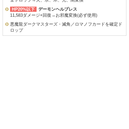
全ドロップ→火、水、木、光、闇変換
HP20%以下
デーモンヘルブレス
11,583ダメージ+回復→お邪魔変換(必ず使用)
悪魔龍ダークマスターズ・滅角／ロマノフカードを確定ド
ロップ