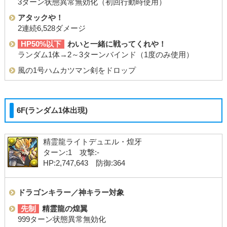
3ターン状態異常無効化（初回行動時使用）
アタックや！
2連続6,528ダメージ
HP50%以下
わいと一緒に戦ってくれや！
ランダム1体→2～3ターンバインド（1度のみ使用）
風の1号ハムカツマン剣をドロップ
6F(ランダム1体出現)
精霊龍ライトデュエル・煌牙
ターン:1 攻撃:-
HP:2,747,643 防御:364
ドラゴンキラー／神キラー対象
先制
精霊龍の煌翼
999ターン状態異常無効化