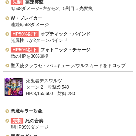
先制
高速突撃
4,598ダメージ+左から2、5列目→光変換
W・ブレイカー
連続6,568ダメージ
HP50%以下
オプティック・バインド
光属性→が2ターンバインド
HP50%以下
フォトニック・チャージ
敵のHPを30%回復
聖天使クラウゼ・バルキューラ/ウルスカードをドロップ
死鬼者デスワルツ
ターン:2 攻撃:9,540
HP:3,159,600 防御:280
悪魔キラー対象
先制
死の合奏
現HP99%ダメージ