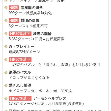
先制
悪魔龍の滅角
999ターン状態異常無効化
先制
封印の暗黒
3ターンスキル使用不可
HP80%以下
漆黒の龍輪
5,362ダメージ+回復→お邪魔変換
W・ブレイカー
連続8,724ダメージ
HP50%以下
「絶望のパズル」と「隠されし希望」を1回おきに使用
絶望のパズル
ドロップが見えなくなる
隠されし希望
全ドロップ→火、水、木、光、闇変換
HP20%以下
デーモンヘルブレス
17,874ダメージ+回復→お邪魔変換(必ず使用)