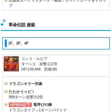
悪魔龍ダークマスターズ・滅角／ロマノフカードをドロッ
プ
革命伝説 超級
1F、2F、4F
コッコ・ルピア
ターン:1 攻撃:2,278
HP:139,444 防御:80
ドラゴンキラー対象
たたかうッピ！
999ターン攻撃力2倍
HP50%以下
竜呼びの舞
ドラゴンタイプ→1ターンバインド