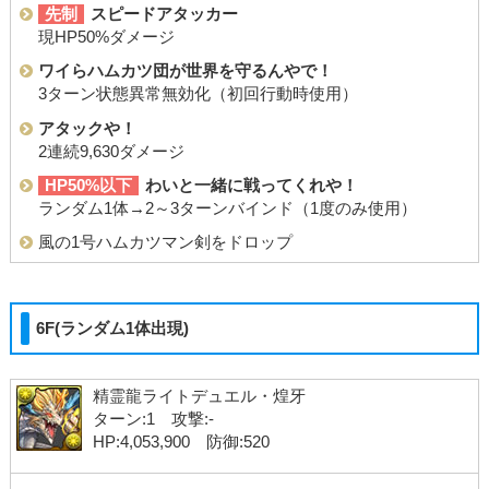
先制
スピードアタッカー
現HP50%ダメージ
ワイらハムカツ団が世界を守るんやで！
3ターン状態異常無効化（初回行動時使用）
アタックや！
2連続9,630ダメージ
HP50%以下
わいと一緒に戦ってくれや！
ランダム1体→2～3ターンバインド（1度のみ使用）
風の1号ハムカツマン剣をドロップ
6F(ランダム1体出現)
精霊龍ライトデュエル・煌牙
ターン:1 攻撃:-
HP:4,053,900 防御:520