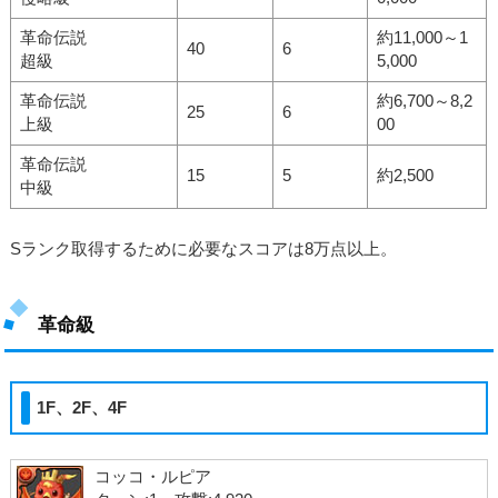
革命伝説
約11,000～1
40
6
超級
5,000
革命伝説
約6,700～8,2
25
6
上級
00
革命伝説
15
5
約2,500
中級
Sランク取得するために必要なスコアは8万点以上。
革命級
1F、2F、4F
コッコ・ルピア