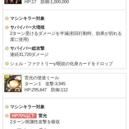
HP:17 防御:1,000,000
マシンキラー対象
サバイバー大増殖
2ターン受けるダメージを半減(初回行動時、効果が切れる
度に使用)
サバイバー総攻撃
連続31,720ダメージ
シェル・ファクトリーγ/呪紋の化身カードをドロップ
雷光の使途ミール
ターン:1 攻撃:3,945
HP:295,647 防御:112
マシンキラー対象
HP70%以下
雷光
2ターン闇属性攻撃を吸収