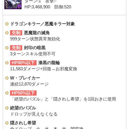
ターン:1 攻撃:-
HP:3,468,900 防御:520
ドラゴンキラー／悪魔キラー対象
先制
悪魔龍の滅角
999ターン状態異常無効化
先制
封印の暗黒
3ターンスキル使用不可
HP80%以下
漆黒の龍輪
11,583ダメージ+回復→お邪魔変換
W・ブレイカー
連続12,870ダメージ
HP50%以下
「絶望のパズル」と「隠されし希望」を1回おきに使用
絶望のパズル
ドロップが見えなくなる
隠されし希望