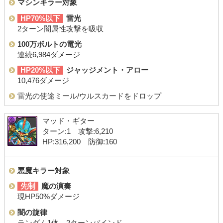
マシンキラー対象
HP70%以下
雷光
2ターン闇属性攻撃を吸収
100万ボルトの電光
連続6,984ダメージ
HP20%以下
ジャッジメント・アロー
10,476ダメージ
雷光の使途ミール/ウルスカードをドロップ
マッド・ギター
ターン:1 攻撃:6,210
HP:316,200 防御:160
悪魔キラー対象
先制
魔の演奏
現HP50%ダメージ
闇の旋律
ランダム1体→2ターンバインド