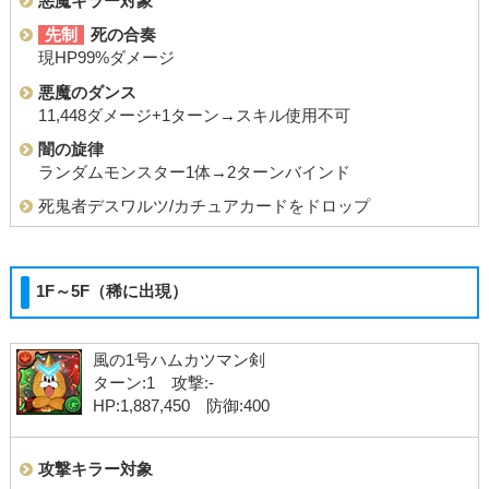
悪魔キラー対象
先制
死の合奏
現HP99%ダメージ
悪魔のダンス
11,448ダメージ+1ターン→スキル使用不可
闇の旋律
ランダムモンスター1体→2ターンバインド
死鬼者デスワルツ/カチュアカードをドロップ
1F～5F（稀に出現）
風の1号ハムカツマン剣
ターン:1 攻撃:-
HP:1,887,450 防御:400
攻撃キラー対象