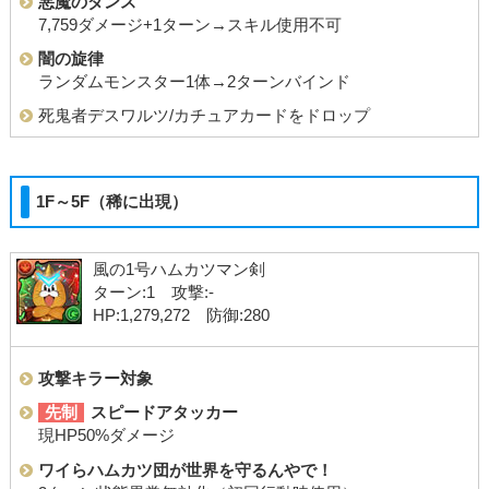
悪魔のダンス
7,759ダメージ+1ターン→スキル使用不可
闇の旋律
ランダムモンスター1体→2ターンバインド
死鬼者デスワルツ/カチュアカードをドロップ
1F～5F（稀に出現）
風の1号ハムカツマン剣
ターン:1 攻撃:-
HP:1,279,272 防御:280
攻撃キラー対象
先制
スピードアタッカー
現HP50%ダメージ
ワイらハムカツ団が世界を守るんやで！