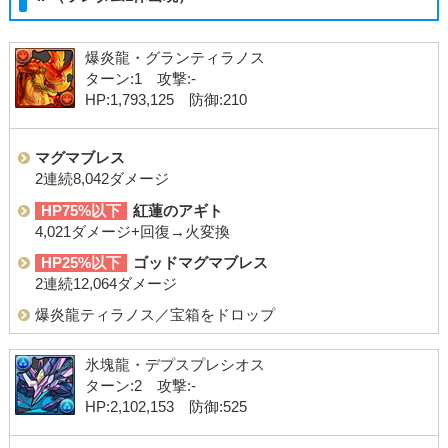
爆炎龍・グランティラノス
ターン:1 攻撃:-
HP:1,793,125 防御:210
マグマブレス
2連続8,042ダメージ
HP75%以下
紅蓮のアギト
4,021ダメージ+回復→火変換
HP25%以下
ゴッドマグマブレス
2連続12,064ダメージ
爆炎龍ティラノス／宝箱をドロップ
氷塊龍・デプスプレシオス
ターン:2 攻撃:-
HP:2,102,153 防御:525