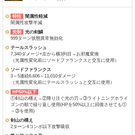
特性
闇属性軽減
闇属性攻撃半減
先制
光の剣鱗
999ターン状態異常無効化
テールスラッシュ
7,340ダメージ+左から横3列目→お邪魔変換
（光属性変化前にソードファランクスと交互に使用）
ソードファランクス
3～5連続6,606～11,010ダメージ
（光属性変化前にテールスラッシュと交互に使用）
HP50%以下
①剣山の構え→②降り注ぐ光の刃→③ライトニングホライ
ズンの順で繰り返し使用(HPを50%以上に回復させても①
～③を使用)
剣山の構え
2ターン4コンボ以下攻撃吸収