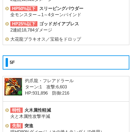
HP50%以下
スリーピングパウダー
全モンスター→1～4ターンバインド
HP25%以下
ゴッドガイアブレス
2連続18,784ダメージ
大花龍ブラキオス／宝箱をドロップ
5F
灼爪龍・フレアドラール
ターン:1 攻撃:6,603
HP:931,896 防御:216
特性
火木属性軽減
火と木属性攻撃半減
先制
突進
現HP80%ダメージ（その後もランダムで使用）