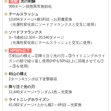
先制
光の剣鱗
999ターン状態異常無効化
テールスラッシュ
13,694ダメージ+横3列目→お邪魔変換
（光属性変化前にソードファランクスと交互に使用）
ソードファランクス
3～5連続12,324～20,540ダメージ
（光属性変化前にテールスラッシュと交互に使用）
HP50%以下
①剣山の構え→②降り注ぐ光の刃→③ライトニングホライ
ズンの順で繰り返し使用(HPを50%以上に回復させても①
～③を使用)
剣山の構え
2ターン4コンボ以下攻撃吸収
降り注ぐ光の刃
11,640ダメージ+ランダム1色→光変換
ライトニングホライズン
41,082ダメージ+上から横2～4列目→光変換