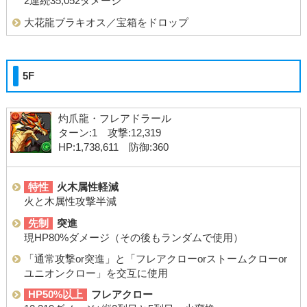
2連続35,052ダメージ
大花龍ブラキオス／宝箱をドロップ
5F
灼爪龍・フレアドラール
ターン:1 攻撃:12,319
HP:1,738,611 防御:360
特性
火木属性軽減
火と木属性攻撃半減
先制
突進
現HP80%ダメージ（その後もランダムで使用）
「通常攻撃or突進」と「フレアクローorストームクローor
ユニオンクロー」を交互に使用
HP50%以上
フレアクロー