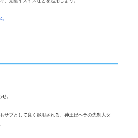
キ、覚醒イズイズなどを起用しよう。
ら
わせ。
もサブとして良く起用される。神王妃ヘラの先制大ダ
。