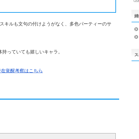
ー
カ
姉
イ
ブ
スキルも文句の付けようがなく、多色パーティーのサ
体持っていても嬉しいキャラ。
ス
潜在覚醒考察はこちら