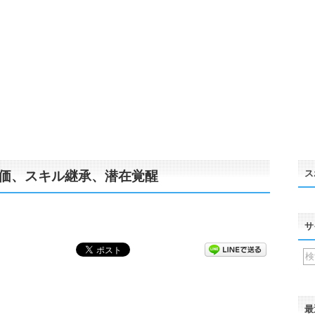
ス
価、スキル継承、潜在覚醒
サ
最