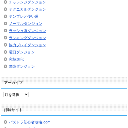
チャレンジダンジョン
テクニカルダンジョン
テンプレと使い道
ノーマルダンジョン
ラッシュ系ダンジョン
ランキングダンジョン
協力プレイダンジョン
曜日ダンジョン
究極進化
降臨ダンジョン
アーカイブ
ア
ー
カ
姉妹サイト
イ
ブ
パズドラ初心者攻略.com