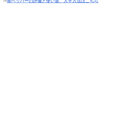
⇒
闇ペッパーの評価と使い道、入手方法はこちら