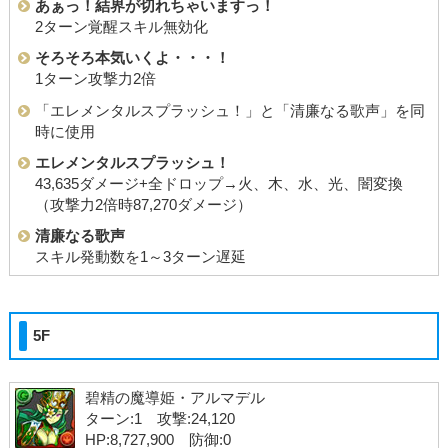
あぁっ！結界が切れちゃいますっ！
2ターン覚醒スキル無効化
そろそろ本気いくよ・・・！
1ターン攻撃力2倍
「エレメンタルスプラッシュ！」と「清廉なる歌声」を同
時に使用
エレメンタルスプラッシュ！
43,635ダメージ+全ドロップ→火、木、水、光、闇変換
（攻撃力2倍時87,270ダメージ）
清廉なる歌声
スキル発動数を1～3ターン遅延
5F
碧精の魔導姫・アルマデル
ターン:1 攻撃:24,120
HP:8,727,900 防御:0