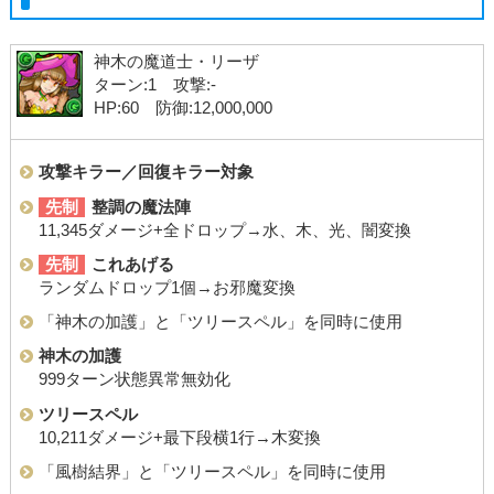
神木の魔道士・リーザ
ターン:1 攻撃:-
HP:60 防御:12,000,000
攻撃キラー／回復キラー対象
先制
整調の魔法陣
11,345ダメージ+全ドロップ→水、木、光、闇変換
先制
これあげる
ランダムドロップ1個→お邪魔変換
「神木の加護」と「ツリースペル」を同時に使用
神木の加護
999ターン状態異常無効化
ツリースペル
10,211ダメージ+最下段横1行→木変換
「風樹結界」と「ツリースペル」を同時に使用