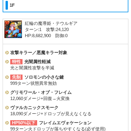
1F
紅輪の魔導姫・テウルギア
ターン:1 攻撃:24,120
HP:8,682,900 防御:0
攻撃キラー／悪魔キラー対象
特性
光闇属性軽減
光と闇属性攻撃を半減
先制
ソロモンの小さな鍵
999ターン状態異常無効
グリモワール・オブ・フレイム
12,060ダメージ+回復→火変換
ヴァルカニックスモーク
18,090ダメージ+ドロップが見えなくなる
HP50%以下
フレイムエヴォケーション
99ターン火ドロップが落ちやすくなる(必ず使用)