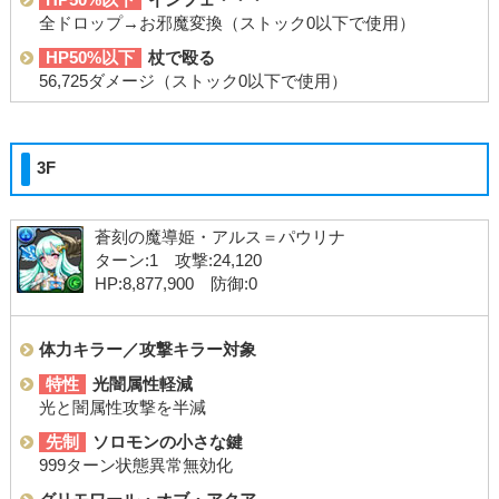
全ドロップ→お邪魔変換（ストック0以下で使用）
HP50%以下
杖で殴る
56,725ダメージ（ストック0以下で使用）
3F
蒼刻の魔導姫・アルス＝パウリナ
ターン:1 攻撃:24,120
HP:8,877,900 防御:0
体力キラー／攻撃キラー対象
特性
光闇属性軽減
光と闇属性攻撃を半減
先制
ソロモンの小さな鍵
999ターン状態異常無効化