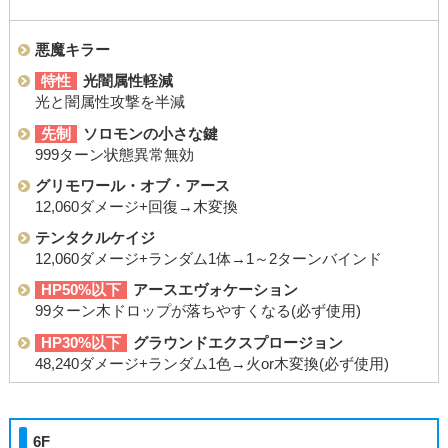
悪魔キラー
特性
光闇属性軽減
光と闇属性攻撃を半減
先制
ソロモンの小さな鍵
999ターン状態異常無効
グリモワール・オブ・アース
12,060ダメージ+回復→木変換
テンタクルケイジ
12,060ダメージ+ランダム1体→1～2ターンバインド
HP50%以下
アースエヴォケーション
99ターン木ドロップが落ちやすくなる(必ず使用)
HP30%以下
グラウンドエクスプロージョン
48,240ダメージ+ランダム1色→火or木変換(必ず使用)
6F