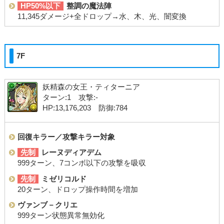
HP50%以下
整調の魔法陣
11,345ダメージ+全ドロップ→水、木、光、闇変換
7F
妖精森の女王・ティターニア
ターン:1 攻撃:-
HP:13,176,203 防御:784
回復キラー／攻撃キラー対象
先制
レーヌディアデム
999ターン、7コンボ以下の攻撃を吸収
先制
ミゼリコルド
20ターン、ドロップ操作時間を増加
ヴァンブ－クリエ
999ターン状態異常無効化