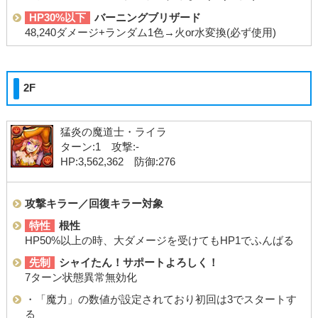
HP30%以下
バーニングブリザード
48,240ダメージ+ランダム1色→火or水変換(必ず使用)
2F
猛炎の魔道士・ライラ
ターン:1 攻撃:-
HP:3,562,362 防御:276
攻撃キラー／回復キラー対象
特性
根性
HP50%以上の時、大ダメージを受けてもHP1でふんばる
先制
シャイたん！サポートよろしく！
7ターン状態異常無効化
・「魔力」の数値が設定されており初回は3でスタートす
る