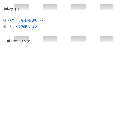
カ
姉妹サイト
イ
ブ
パズドラ初心者攻略.com
パズドラ攻略ブログ
スポンサーリンク