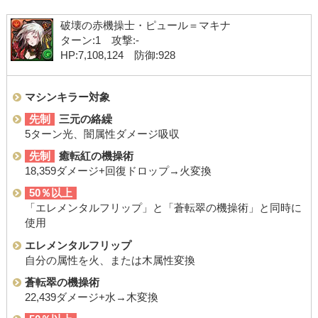
破壊の赤機操士・ピュール＝マキナ
ターン:1 攻撃:-
HP:7,108,124 防御:928
マシンキラー対象
先制
三元の絡繰
5ターン光、闇属性ダメージ吸収
先制
癒転紅の機操術
18,359ダメージ+回復ドロップ→火変換
50％以上
「エレメンタルフリップ」と「蒼転翠の機操術」と同時に
使用
エレメンタルフリップ
自分の属性を火、または木属性変換
蒼転翠の機操術
22,439ダメージ+水→木変換