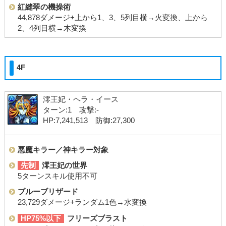
紅縫翠の機操術
44,878ダメージ+上から1、3、5列目横→火変換、上から
2、4列目横→木変換
4F
澪王妃・ヘラ・イース
ターン:1 攻撃:-
HP:7,241,513 防御:27,300
悪魔キラー／神キラー対象
先制
澪王妃の世界
5ターンスキル使用不可
ブルーブリザード
23,729ダメージ+ランダム1色→水変換
HP75%以下
フリーズブラスト