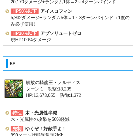
20,170ダメージ+ランダム1体→2～4ターンバインド
HP50%以下
アイスコフィン
5,932ダメージ+ランダム5体→1～3ターンバインド（1度の
み必ず使用）
HP30%以下
アブソリュートゼロ
現HP100%ダメージ
5F
解放の騎龍王・ノルディス
ターン:1 攻撃:18,239
HP:12,673,055 防御:1,372
特性
木・光属性半減
木・光属性の攻撃を50%軽減
先制
ゆくぞ！好敵手よ！
999ターン状態異常無効化