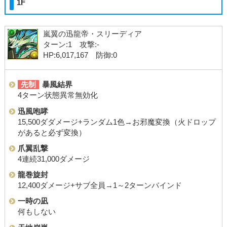
1F
嵐翼の迅龍帝・スリーディア
ターン:1 攻撃:-
HP:6,017,167 防御:0
先制
暴風結界
4ターン状態異常無効化
迅風咆哮
15,500ダダメージ+ランダム1色→お邪魔変換（火ドロップ
があると必ず変換）
爪翼乱撃
4連続31,000ダメージ
龍巻旋封
12,400ダメージ+サブ全員→1～2ターンバインド
一時の凪
何もしない