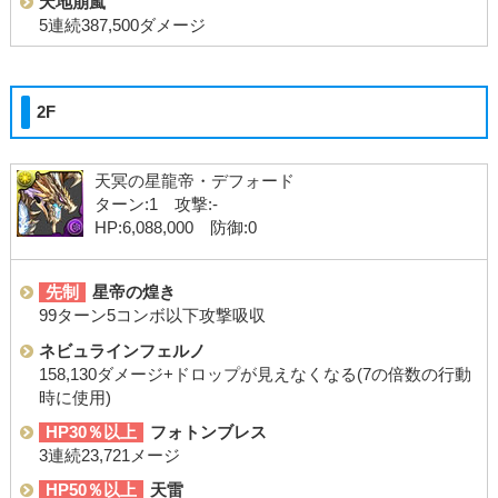
天地崩嵐
5連続387,500ダメージ
2F
天冥の星龍帝・デフォード
ターン:1 攻撃:-
HP:6,088,000 防御:0
先制
星帝の煌き
99ターン5コンボ以下攻撃吸収
ネビュラインフェルノ
158,130ダメージ+ドロップが見えなくなる(7の倍数の行動
時に使用)
HP30％以上
フォトンブレス
3連続23,721メージ
HP50％以上
天雷