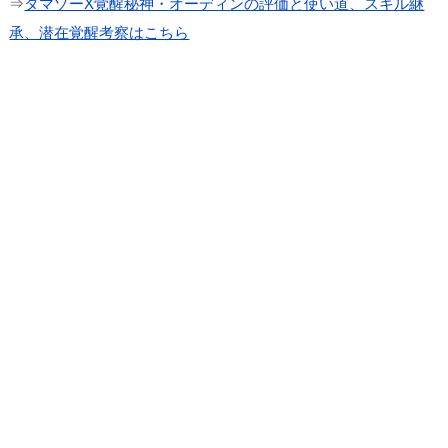
⇒
タマゾーX覚醒秘神・オーディンの評価と使い道、スキル継
承、潜在覚醒考察はこちら