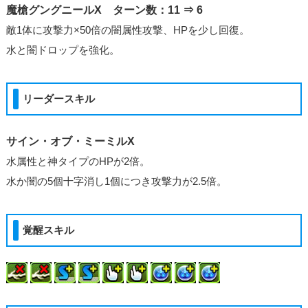
魔槍グングニールX ターン数：11 ⇒ 6
敵1体に攻撃力×50倍の闇属性攻撃、HPを少し回復。
水と闇ドロップを強化。
リーダースキル
サイン・オブ・ミーミルX
水属性と神タイプのHPが2倍。
水か闇の5個十字消し1個につき攻撃力が2.5倍。
覚醒スキル