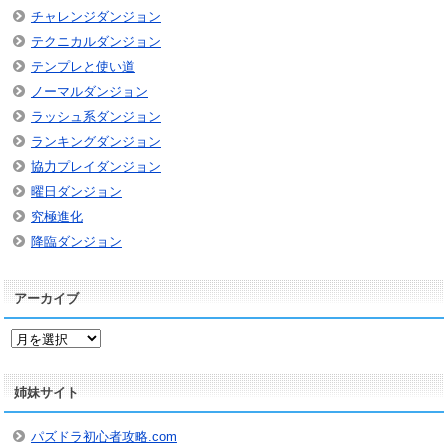
チャレンジダンジョン
テクニカルダンジョン
テンプレと使い道
ノーマルダンジョン
ラッシュ系ダンジョン
ランキングダンジョン
協力プレイダンジョン
曜日ダンジョン
究極進化
降臨ダンジョン
アーカイブ
ア
ー
カ
姉妹サイト
イ
ブ
パズドラ初心者攻略.com