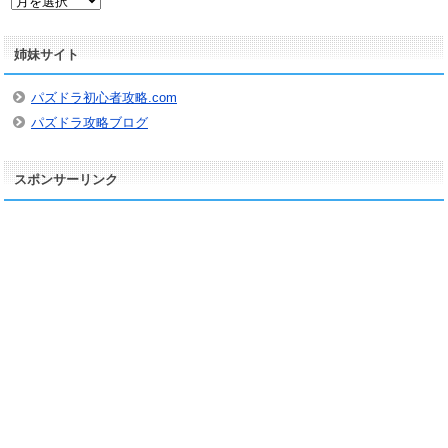
ー
カ
姉妹サイト
イ
ブ
パズドラ初心者攻略.com
パズドラ攻略ブログ
スポンサーリンク