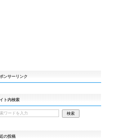
ポンサーリンク
イト内検索
近の投稿