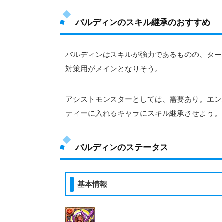
バルディンのスキル継承のおすすめ
バルディンはスキルが強力であるものの、ター
対策用がメインとなりそう。
アシストモンスターとしては、需要あり。エン
ティーに入れるキャラにスキル継承させよう。
バルディンのステータス
基本情報