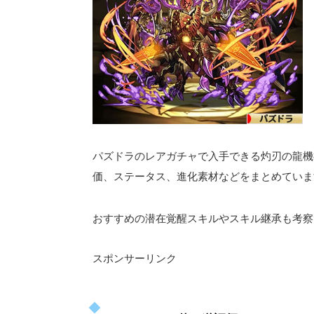
パズドラのレアガチャで入手できる灼刃の龍機
価、ステータス、進化素材などをまとめていま
おすすめの潜在覚醒スキルやスキル継承も考察
スポンサーリンク