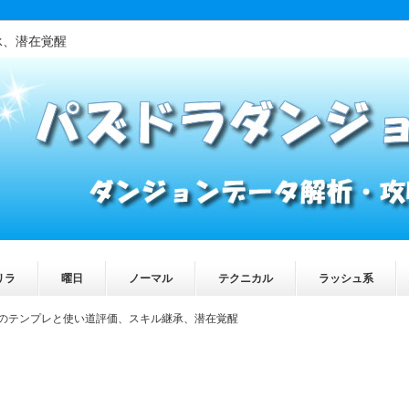
承、潜在覚醒
リラ
曜日
ノーマル
テクニカル
ラッシュ系
のテンプレと使い道評価、スキル継承、潜在覚醒