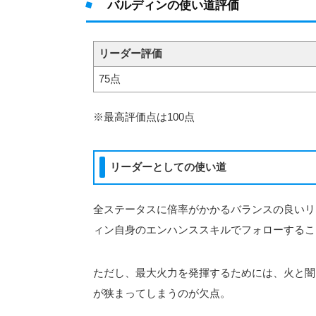
バルディンの使い道評価
リーダー評価
75点
※最高評価点は100点
リーダーとしての使い道
全ステータスに倍率がかかるバランスの良いリ
ィン自身のエンハンススキルでフォローするこ
ただし、最大火力を発揮するためには、火と闇
が狭まってしまうのが欠点。