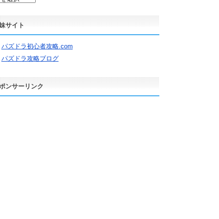
妹サイト
パズドラ初心者攻略.com
パズドラ攻略ブログ
ポンサーリンク