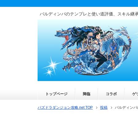
バルディンパのテンプレと使い道評価、スキル継
トップページ
降臨
コラボ
ゲ
パズドラダンジョン攻略.net TOP
投稿
バルディンパ