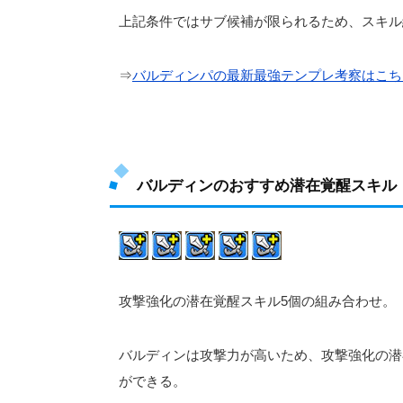
上記条件ではサブ候補が限られるため、スキル
⇒
バルディンパの最新最強テンプレ考察はこち
バルディンのおすすめ潜在覚醒スキル
攻撃強化の潜在覚醒スキル5個の組み合わせ。
バルディンは攻撃力が高いため、攻撃強化の潜
ができる。