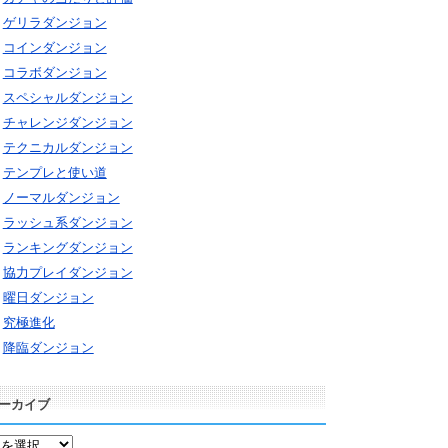
ゲリラダンジョン
コインダンジョン
コラボダンジョン
スペシャルダンジョン
チャレンジダンジョン
テクニカルダンジョン
テンプレと使い道
ノーマルダンジョン
ラッシュ系ダンジョン
ランキングダンジョン
協力プレイダンジョン
曜日ダンジョン
究極進化
降臨ダンジョン
ーカイブ