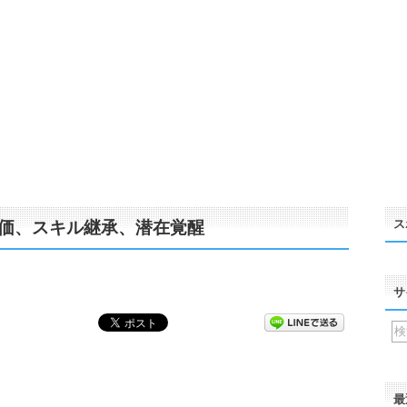
ス
価、スキル継承、潜在覚醒
サ
最