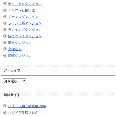
テクニカルダンジョン
テンプレと使い道
ノーマルダンジョン
ラッシュ系ダンジョン
ランキングダンジョン
協力プレイダンジョン
曜日ダンジョン
究極進化
降臨ダンジョン
アーカイブ
ア
ー
カ
姉妹サイト
イ
ブ
パズドラ初心者攻略.com
パズドラ攻略ブログ