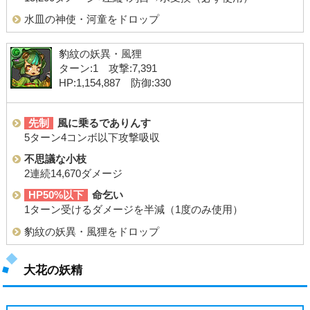
水皿の神使・河童をドロップ
豹紋の妖異・風狸
ターン:1 攻撃:7,391
HP:1,154,887 防御:330
先制
風に乗るでありんす
5ターン4コンボ以下攻撃吸収
不思議な小枝
2連続14,670ダメージ
HP50%以下
命乞い
1ターン受けるダメージを半減（1度のみ使用）
豹紋の妖異・風狸をドロップ
大花の妖精