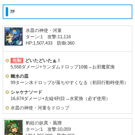
7F
水皿の神使・河童
ターン:1 攻撃:11,116
HP:1,507,433 防御:360
先制
どいたどいたぁ！
5,558ダメージ+ランダムドロップ10個→お邪魔変換
幽水の皿
99ターン水ドロップが落ちやすくなる（初回行動時使用）
シャケナソード
16,674ダメージ+左縦4列目→水変換（必ず使用）
水皿の神使・河童をドロップ
豹紋の妖異・風狸
ターン:1 攻撃:10,059