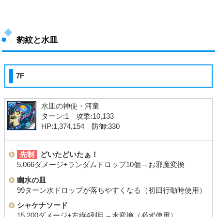
豹紋と水皿
7F
水皿の神使・河童
ターン:1 攻撃:10,133
HP:1,374,154 防御:330
先制
どいたどいたぁ！
5,066ダメージ+ランダムドロップ10個→お邪魔変換
幽水の皿
99ターン水ドロップが落ちやすくなる（初回行動時使用）
シャケナソード
15,200ダメージ+左縦4列目→水変換（必ず使用）