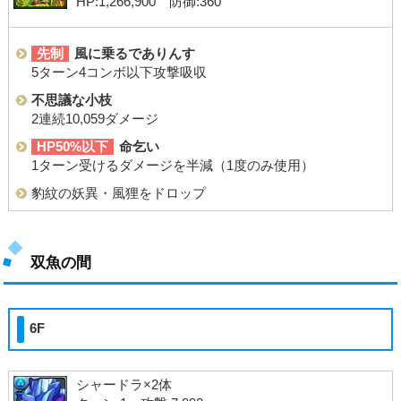
HP:1,266,900 防御:360
先制
風に乗るでありんす
5ターン4コンボ以下攻撃吸収
不思議な小枝
2連続10,059ダメージ
HP50%以下
命乞い
1ターン受けるダメージを半減（1度のみ使用）
豹紋の妖異・風狸をドロップ
双魚の間
6F
シャードラ×2体