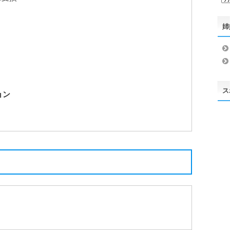
ー
カ
姉
イ
ブ
ス
ョン