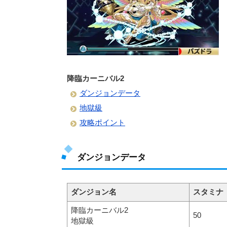
降臨カーニバル2
ダンジョンデータ
地獄級
攻略ポイント
ダンジョンデータ
ダンジョン名
スタミナ
降臨カーニバル2
50
地獄級