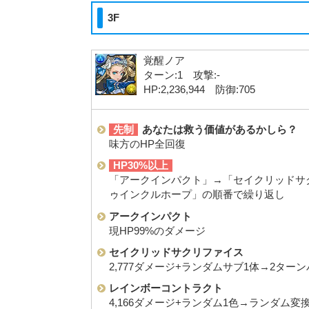
3F
覚醒ノア
ターン:1 攻撃:-
HP:2,236,944 防御:705
先制
あなたは救う価値があるかしら？
味方のHP全回復
HP30%以上
「アークインパクト」→「セイクリッドサ
ゥインクルホープ」の順番で繰り返し
アークインパクト
現HP99%のダメージ
セイクリッドサクリファイス
2,777ダメージ+ランダムサブ1体→2ター
レインボーコントラクト
4,166ダメージ+ランダム1色→ランダム変