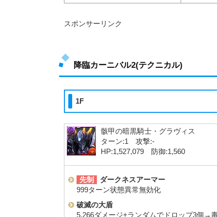
スポンサーリンク
降臨カーニバル2(テクニカル)
1F
骸甲の暗黒騎士・グラヴィス
ターン:1 攻撃:-
HP:1,527,079 防御:1,560
先制
ダークネスアーマー
999ターン状態異常無効化
破滅の大盾
5,266ダメージ+ランダムでドロップ3個→