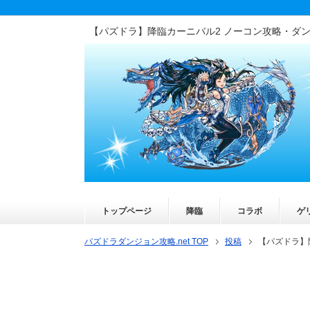
【パズドラ】降臨カーニバル2 ノーコン攻略・ダ
トップページ
降臨
コラボ
ゲ
パズドラダンジョン攻略.net TOP
投稿
【パズドラ】