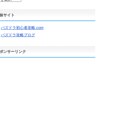
妹サイト
パズドラ初心者攻略.com
パズドラ攻略ブログ
ポンサーリンク