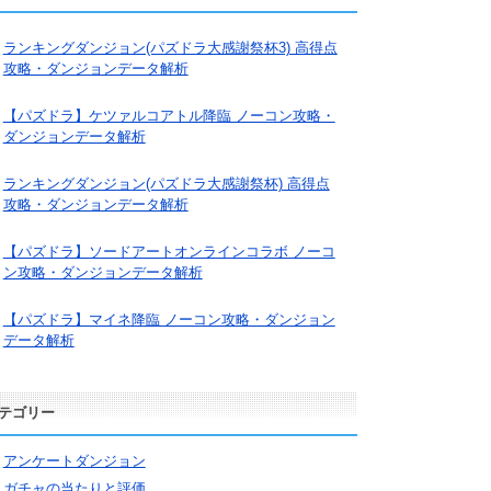
ランキングダンジョン(パズドラ大感謝祭杯3) 高得点
攻略・ダンジョンデータ解析
【パズドラ】ケツァルコアトル降臨 ノーコン攻略・
ダンジョンデータ解析
ランキングダンジョン(パズドラ大感謝祭杯) 高得点
攻略・ダンジョンデータ解析
【パズドラ】ソードアートオンラインコラボ ノーコ
ン攻略・ダンジョンデータ解析
【パズドラ】マイネ降臨 ノーコン攻略・ダンジョン
データ解析
テゴリー
アンケートダンジョン
ガチャの当たりと評価