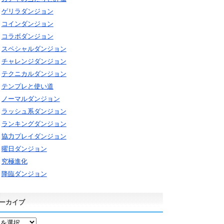
ゲリラダンジョン
コインダンジョン
コラボダンジョン
スペシャルダンジョン
チャレンジダンジョン
テクニカルダンジョン
テンプレと使い道
ノーマルダンジョン
ラッシュ系ダンジョン
ランキングダンジョン
協力プレイダンジョン
曜日ダンジョン
究極進化
降臨ダンジョン
ーカイブ