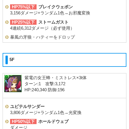
HP75%以下
ブレイクウェポン
3,156ダメージ+ランダム1色→お邪魔変換
HP25%以下
ストームガスト
4連続6,312ダメージ（必ず使用）
暴風の牙狼・ハティーをドロップ
5F
紫電の女王蜂・ミストレス×3t体
ターン:1 攻撃:3,172
HP:240,340 防御:196
ユピテルサンダー
3,806ダメージ+ランダム1色→光変換
HP50%以下
ホールドウェブ
ダメージ