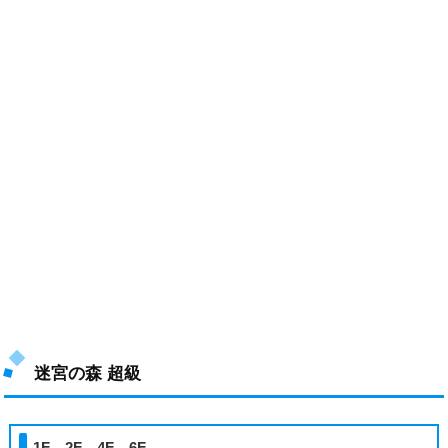
迷宮の森 超級
1F、2F、4F、6F