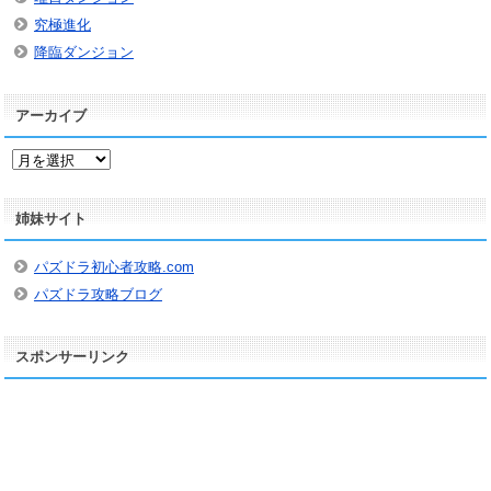
究極進化
降臨ダンジョン
アーカイブ
ア
ー
カ
姉妹サイト
イ
ブ
パズドラ初心者攻略.com
パズドラ攻略ブログ
スポンサーリンク