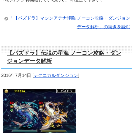
へのリンクも掲載しているので、お役立て下さい。 ・・・
「【パズドラ】マシンアテナ降臨 ノーコン攻略・ダンジョン
データ解析」の続きを読む
【パズドラ】伝説の星海 ノーコン攻略・ダン
ジョンデータ解析
2016年7月14日
[
テクニカルダンジョン
]