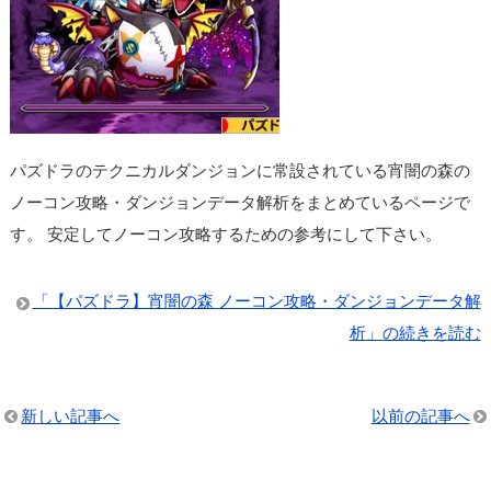
パズドラのテクニカルダンジョンに常設されている宵闇の森の
ノーコン攻略・ダンジョンデータ解析をまとめているページで
す。 安定してノーコン攻略するための参考にして下さい。
「【パズドラ】宵闇の森 ノーコン攻略・ダンジョンデータ解
析」の続きを読む
新しい記事へ
以前の記事へ