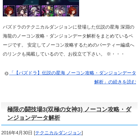
パズドラのテクニカルダンジョンに登場した伝説の星海 深淵の
海龍のノーコン攻略・ダンジョンデータ解析をまとめているペ
ージです。 安定してノーコン攻略するためのパーティー編成へ
のリンクも掲載しているので、お役立て下さい。 ※・・・
「【パズドラ】伝説の星海 ノーコン攻略・ダンジョンデータ
解析」の続きを読む
極限の闘技場3(双極の女神3) ノーコン攻略・ダ
ンジョンデータ解析
2016年4月30日
[
テクニカルダンジョン
]