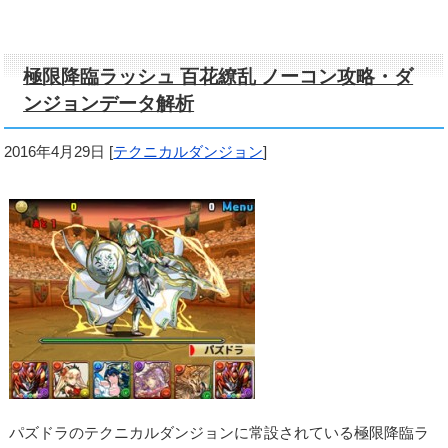
極限降臨ラッシュ 百花繚乱 ノーコン攻略・ダ
ンジョンデータ解析
2016年4月29日
[
テクニカルダンジョン
]
パズドラのテクニカルダンジョンに常設されている極限降臨ラ