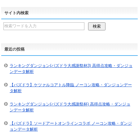
サイト内検索
最近の投稿
ランキングダンジョン(パズドラ大感謝祭杯3) 高得点攻略・ダンジョ
ンデータ解析
【パズドラ】ケツァルコアトル降臨 ノーコン攻略・ダンジョンデー
タ解析
ランキングダンジョン(パズドラ大感謝祭杯) 高得点攻略・ダンジョ
ンデータ解析
【パズドラ】ソードアートオンラインコラボ ノーコン攻略・ダンジ
ョンデータ解析